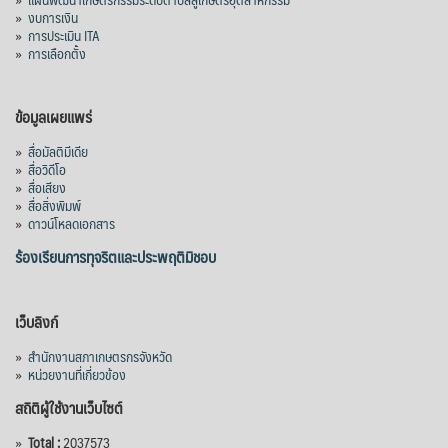
»
งบการเงิน
»
การประเมิน ITA
»
การเลือกตั้ง
ข้อมูลเผยแพร่
»
สื่อมัลติมีเดีย
»
สื่อวิดีโอ
»
สื่อเสียง
»
สื่อสิ่งพิมพ์
»
ดาวน์โหลดเอกสาร
ร้องเรียนการทุจริตและประพฤติมิชอบ
เว็บลิงก์
»
สำนักงานสภาเกษตรกรจังหวัด
»
หน่วยงานที่เกี่ยวข้อง
สถิติผู้ใช้งานเว็บไซต์
»
Total :
2037573