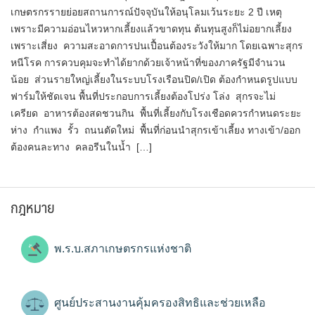
เกษตรกรรายย่อยสถานการณ์ปัจจุบันให้อนุโลมเว้นระยะ 2 ปี เหตุ
เพราะมีความอ่อนไหวหากเลี้ยงแล้วขาดทุน ต้นทุนสูงก็ไม่อยากเลี้ยง
เพราะเสี่ยง ความสะอาดการปนเปื้อนต้องระวังให้มาก โดยเฉพาะสุกร
หนีโรค การควบคุมจะทำได้ยากด้วยเจ้าหน้าที่ของภาครัฐมีจำนวน
น้อย ส่วนรายใหญ่เลี้ยงในระบบโรงเรือนปิด/เปิด ต้องกำหนดรูปแบบ
ฟาร์มให้ชัดเจน พื้นที่ประกอบการเลี้ยงต้องโปร่ง โล่ง สุกรจะไม่
เครียด อาหารต้องสดชวนกิน พื้นที่เลี้ยงกับโรงเชือดควรกำหนดระยะ
ห่าง กำแพง รั้ว ถนนตัดใหม่ พื้นที่ก่อนนำสุกรเข้าเลี้ยง ทางเข้า/ออก
ต้องคนละทาง คลอรีนในน้ำ […]
กฎหมาย
พ.ร.บ.สภาเกษตรกรแห่งชาติ
ศูนย์ประสานงานคุ้มครองสิทธิและช่วยเหลือ