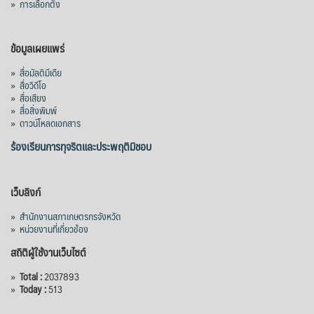
»
การเลือกตั้ง
ข้อมูลเผยแพร่
»
สื่อมัลติมีเดีย
»
สื่อวิดีโอ
»
สื่อเสียง
»
สื่อสิ่งพิมพ์
»
ดาวน์โหลดเอกสาร
ร้องเรียนการทุจริตและประพฤติมิชอบ
เว็บลิงก์
»
สำนักงานสภาเกษตรกรจังหวัด
»
หน่วยงานที่เกี่ยวข้อง
สถิติผู้ใช้งานเว็บไซต์
»
Total :
2037893
»
Today :
513