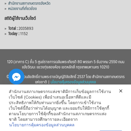
»
สำนักงานสภาเกษตรกรจังหวัด
»
หน่วยงานที่เกี่ยวข้อง
สถิติผู้ใช้งานเว็บไซต์
»
Total :
2035893
»
Today :
1152
120 (อาคาร C) ชั้น 5 ศูนย์ราชการเฉลิมพระเกียรติ 80 พรรษา 5 ธันวาคม 2550 ถนน
แจ้งวัฒนะ แขวงทุ่งสองห้อง เขตหลักสี่ กรุงเทพมหานคร 10210
© 2560 สงวนลิขสิทธิ์ตามพระราชบัญญัติลิขสิทธิ์ 2537 โดย สำนักงานสภาเกษตรกร
แห่งชาติ |
นโยบายคุ้มครองข้อมูลส่วนบุคคล
สำนักงานสภาเกษตรกรแห่งชาติมีการเก็บข้อมูลการใช้งาน
เว็บไซต์ (Cookies) เพื่อนำเสนอเนื้อหาที่ดีและมี
ประสิทธิภาพให้กับท่านมากยิ่งขึ้น โดยการเข้าใช้งาน
เว็บไซต์นี้ถือว่าท่านได้อนุญาต และยอมรับให้มีการใช้คุกกี้
chaty
ตามนโยบายการใช้คุ้กกี้ของสำนักงานสภาเกษตรกรแห่ง
ชาติ โดยสามารถศึกษารายละเอียดจาก
Hide
นโยบายการคุ้มครองข้อมูลส่วนบุคคล