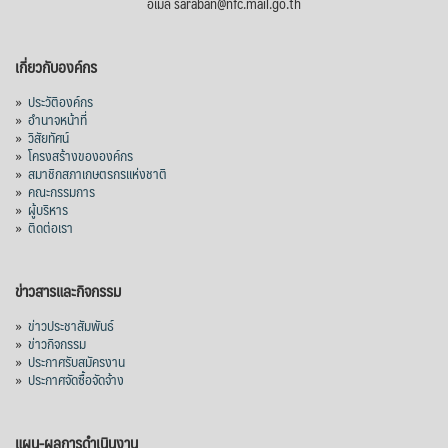
อีเมล saraban@nfc.mail.go.th
เกี่ยวกับองค์กร
»
ประวัติองค์กร
»
อำนาจหน้าที่
»
วิสัยทัศน์
»
โครงสร้างขององค์กร
»
สมาชิกสภาเกษตรกรแห่งชาติ
»
คณะกรรมการ
»
ผู้บริหาร
»
ติดต่อเรา
ข่าวสารและกิจกรรม
»
ข่าวประชาสัมพันธ์
»
ข่าวกิจกรรม
»
ประกาศรับสมัครงาน
»
ประกาศจัดซื้อจัดจ้าง
แผน-ผลการดำเนินงาน