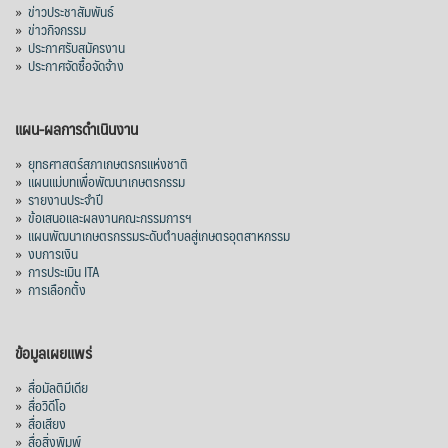
»
ข่าวประชาสัมพันธ์
»
ข่าวกิจกรรม
»
ประกาศรับสมัครงาน
»
ประกาศจัดซื้อจัดจ้าง
แผน-ผลการดำเนินงาน
»
ยุทธศาสตร์สภาเกษตรกรแห่งชาติ
»
แผนแม่บทเพื่อพัฒนาเกษตรกรรม
»
รายงานประจำปี
»
ข้อเสนอและผลงานคณะกรรมการฯ
»
แผนพัฒนาเกษตรกรรมระดับตำบลสู่เกษตรอุตสาหกรรม
»
งบการเงิน
»
การประเมิน ITA
»
การเลือกตั้ง
ข้อมูลเผยแพร่
»
สื่อมัลติมีเดีย
»
สื่อวิดีโอ
»
สื่อเสียง
»
สื่อสิ่งพิมพ์