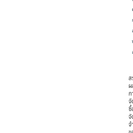
ส
ผ
ก
จั
ซื้
จั
จ้
ข