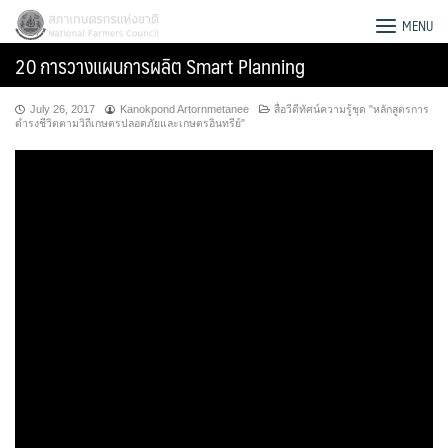
Skip
สภาเกษตรกรแห่งชาติ
MENU
to
20 การวางแผนการผลิต Smart Planning
content
July 26, 2017
Kanokpond Artornmetanee
สื่อวีดีทัศน์ความรู้ชุด "หลักสูตรการ
ดำรงชีวิตตามวิถีเกษตรปลอดภัยและเกษตรอินทรีย์"
Search
for: