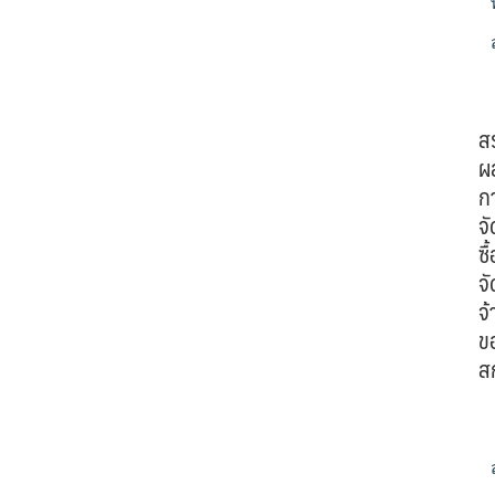
ส
ผ
ก
จั
ซื้
จั
จ้
ข
ส