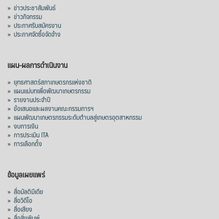
»
ข่าวประชาสัมพันธ์
»
ข่าวกิจกรรม
»
ประกาศรับสมัครงาน
»
ประกาศจัดซื้อจัดจ้าง
แผน-ผลการดำเนินงาน
»
ยุทธศาสตร์สภาเกษตรกรแห่งชาติ
»
แผนแม่บทเพื่อพัฒนาเกษตรกรรม
»
รายงานประจำปี
»
ข้อเสนอและผลงานคณะกรรมการฯ
»
แผนพัฒนาเกษตรกรรมระดับตำบลสู่เกษตรอุตสาหกรรม
»
งบการเงิน
»
การประเมิน ITA
»
การเลือกตั้ง
ข้อมูลเผยแพร่
»
สื่อมัลติมีเดีย
»
สื่อวิดีโอ
»
สื่อเสียง
»
สื่อสิ่งพิมพ์