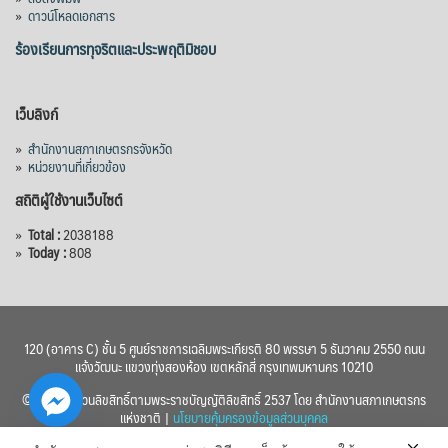
»
ดาวน์โหลดเอกสาร
ร้องเรียนการทุจริตและประพฤติมิชอบ
เว็บลิงก์
»
สำนักงานสภาเกษตรกรจังหวัด
»
หน่วยงานที่เกี่ยวข้อง
สถิติผู้ใช้งานเว็บไซต์
»
Total :
2038188
»
Today :
808
120 (อาคาร C) ชั้น 5 ศูนย์ราชการเฉลิมพระเกียรติ 80 พรรษา 5 ธันวาคม 2550 ถนน
แจ้งวัฒนะ แขวงทุ่งสองห้อง เขตหลักสี่ กรุงเทพมหานคร 10210
© 2560 สงวนลิขสิทธิ์ตามพระราชบัญญัติลิขสิทธิ์ 2537 โดย สำนักงานสภาเกษตรกร
แห่งชาติ |
นโยบายคุ้มครองข้อมูลส่วนบุคคล