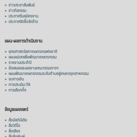
»
ข่าวประชาสัมพันธ์
»
ข่าวกิจกรรม
»
ประกาศรับสมัครงาน
»
ประกาศจัดซื้อจัดจ้าง
แผน-ผลการดำเนินงาน
»
ยุทธศาสตร์สภาเกษตรกรแห่งชาติ
»
แผนแม่บทเพื่อพัฒนาเกษตรกรรม
»
รายงานประจำปี
»
ข้อเสนอและผลงานคณะกรรมการฯ
»
แผนพัฒนาเกษตรกรรมระดับตำบลสู่เกษตรอุตสาหกรรม
»
งบการเงิน
»
การประเมิน ITA
»
การเลือกตั้ง
ข้อมูลเผยแพร่
»
สื่อมัลติมีเดีย
»
สื่อวิดีโอ
»
สื่อเสียง
»
สื่อสิ่งพิมพ์