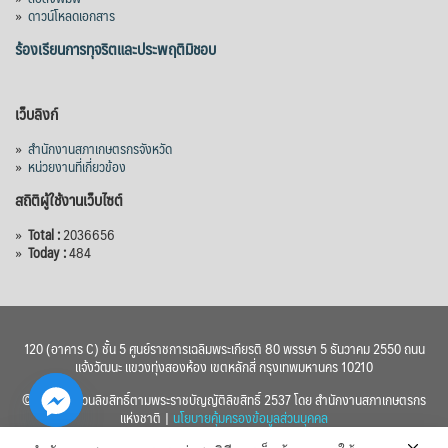
»
ดาวน์โหลดเอกสาร
ร้องเรียนการทุจริตและประพฤติมิชอบ
เว็บลิงก์
»
สำนักงานสภาเกษตรกรจังหวัด
»
หน่วยงานที่เกี่ยวข้อง
สถิติผู้ใช้งานเว็บไซต์
»
Total :
2036656
»
Today :
484
120 (อาคาร C) ชั้น 5 ศูนย์ราชการเฉลิมพระเกียรติ 80 พรรษา 5 ธันวาคม 2550 ถนน
แจ้งวัฒนะ แขวงทุ่งสองห้อง เขตหลักสี่ กรุงเทพมหานคร 10210
© 2560 สงวนลิขสิทธิ์ตามพระราชบัญญัติลิขสิทธิ์ 2537 โดย สำนักงานสภาเกษตรกร
แห่งชาติ |
นโยบายคุ้มครองข้อมูลส่วนบุคคล