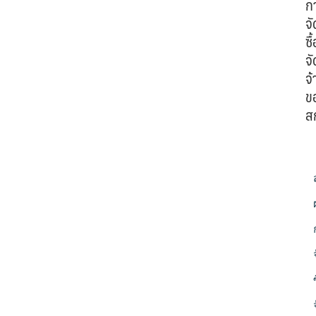
ก
จั
ซื้
จั
จ้
ข
ส