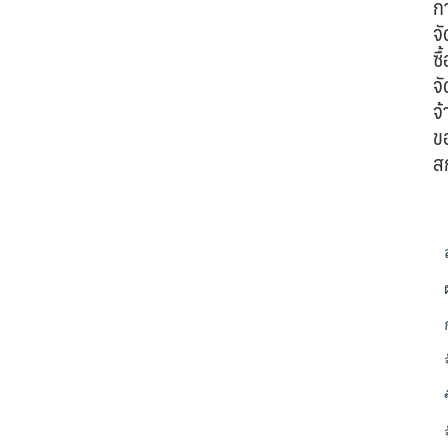
ก
จั
ซื้
จั
จ้
ข
ส