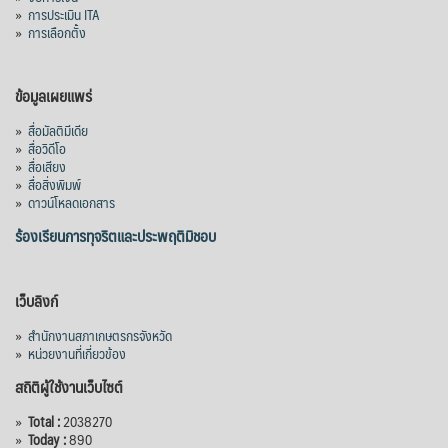
คลองวังโตนด วงเงิน 7,200 ล้านบาท สะท้อน
»
การประเมิน ITA
ผลสำเร็จการผลักดันข้อเสนอเชิงนโยบายของ
»
การเลือกตั้ง
สภาเกษตรกรจังหวัดจันทบุรี
เมื่อวันที่ 5 สิงหาคม 2569 คณะรัฐมนตรีมีมติ
ข้อมูลเผยแพร่
อนุมัติโครงการอ่างเก็บน้ำคลองวังโตนด
»
สื่อมัลติมีเดีย
จังหวัดจันทบุรี กรอบวงเงิน 7,200 ล้านบาท
»
สื่อวิดีโอ
กำหนดระยะเวลาดำเนินงาน 7 ปี (พ.ศ. 2570–
»
สื่อเสียง
»
สื่อสิ่งพิมพ์
2576) โดยโครงการมีความจุ 99.50 ล้าน
»
ดาวน์โหลดเอกสาร
ลูกบาศก์เมตร สามารถสนับสนุนพื้นที่
ชลประทานกว่า 87,700 ไร่ เพิ่ม
...
ร้องเรียนการทุจริตและประพฤติมิชอบ
See More
Photo
เว็บลิงก์
View on Facebook
·
Share
»
สำนักงานสภาเกษตรกรจังหวัด
»
หน่วยงานที่เกี่ยวข้อง
สถิติผู้ใช้งานเว็บไซต์
»
Total :
2038270
»
Today :
890