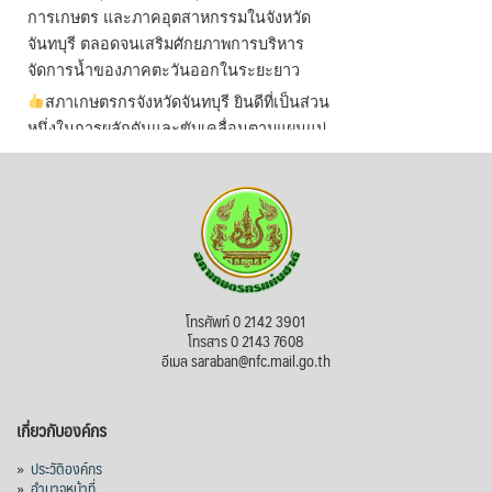
การเกษตร และภาคอุตสาหกรรมในจังหวัด
จันทบุรี ตลอดจนเสริมศักยภาพการบริหาร
จัดการน้ำของภาคตะวันออกในระยะยาว
สภาเกษตรกรจังหวัดจันทบุรี ยินดีที่เป็นส่วน
หนึ่งในการผลักดันและขับเคลื่อนตามแผนแม่
บทเพื่อพั
...
See More
ไม่สามารถดูเนื้อหานี้ได้ในขณะนี้
View on Facebook
·
Share
สภาเกษตรกรแห่งชาติ
โทรศัพท์ 0 2142 3901
2 days ago
โทรสาร 0 2143 7608
อีเมล saraban@nfc.mail.go.th
กรมการค้าต่างประเทศ กระทรวงพาณิชย์ เปิด
เผยว่า สถิติการส่งออกสินค้ามันสำปะหลังของ
เกี่ยวกับองค์กร
ไทยในช่วง 6 เดือนของปี 2569 (ม.ค.-มิ.ย.) มี
ปริมาณ 2.52 ล้านตัน ลดลง 51.63% มูลค่า
»
ประวัติองค์กร
1,205 ล้านดอลลาร์สหรัฐ (ประมาณ
»
อำนาจหน้าที่