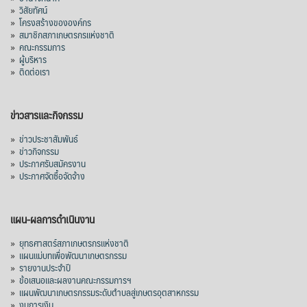
»
วิสัยทัศน์
38,003.15 ล้านบาท) ลดลง 27.69%
»
โครงสร้างขององค์กร
»
สมาชิกสภาเกษตรกรแห่งชาติ
ปรับตัวลดลงตามสภาวะเศรษฐกิจและการค้า
»
คณะกรรมการ
โลก โดยตลาดส่งออกสำคัญ จีน ส่งออกได้
»
ผู้บริหาร
1.52 ล้านตัน ลด 61.71%
»
ติดต่อเรา
ญี่ปุ่น 2 แสนตัน ลด 4.76%
อินโดนีเซีย 8 หมื่นตัน ไม่เปลี่ยนแปลง
ข่าวสารและกิจกรรม
มาเลเซีย 9 ห
...
See More
»
ข่าวประชาสัมพันธ์
»
ข่าวกิจกรรม
ส่งออกมันครึ่งปี 69 ปริมาณ 2.52 ล้านตัน
»
ประกาศรับสมัครงาน
ลด 51.63% ยังดีที่ราคาขายดีกว่าปีก่อน
»
ประกาศจัดซื้อจัดจ้าง
mgronline.com
View on Facebook
·
Share
แผน-ผลการดำเนินงาน
»
ยุทธศาสตร์สภาเกษตรกรแห่งชาติ
»
แผนแม่บทเพื่อพัฒนาเกษตรกรรม
สภาเกษตรกรแห่งชาติ
»
รายงานประจำปี
2 days ago
»
ข้อเสนอและผลงานคณะกรรมการฯ
»
แผนพัฒนาเกษตรกรรมระดับตำบลสู่เกษตรอุตสาหกรรม
คณะรัฐมนตรี อนุมัติโครงการอ่างเก็บน้ำ
»
งบการเงิน