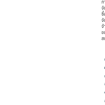
ก
จั
ซื้
จั
จ้
ข
ส