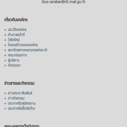
อีเมล saraban@nfc.mail.go.th
เกี่ยวกับองค์กร
»
ประวัติองค์กร
»
อำนาจหน้าที่
»
วิสัยทัศน์
»
โครงสร้างขององค์กร
»
สมาชิกสภาเกษตรกรแห่งชาติ
»
คณะกรรมการ
»
ผู้บริหาร
»
ติดต่อเรา
ข่าวสารและกิจกรรม
»
ข่าวประชาสัมพันธ์
»
ข่าวกิจกรรม
»
ประกาศรับสมัครงาน
»
ประกาศจัดซื้อจัดจ้าง
แผน-ผลการดำเนินงาน