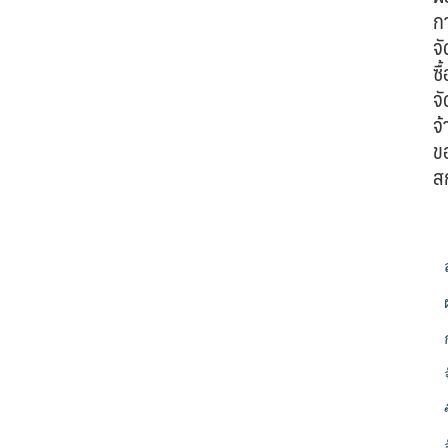
ก
จั
ซื้
จั
จ้
ข
ส