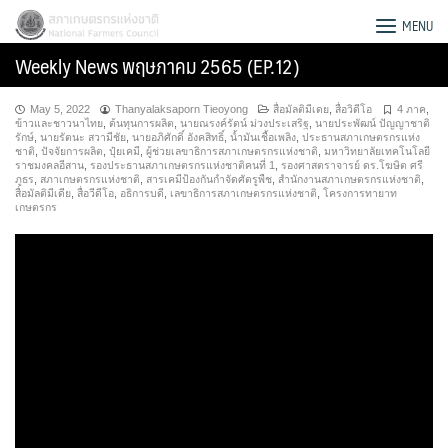
Skip
สภาเกษตรกรแห่งชาติ
MENU
to
Weekly News พฤษภาคม 2565 (EP.12)
content
May 5, 2022
Thanyalaksaporn Tieoyong
สื่อมัลติมีเดย
,
สื่อวิดีโอ
4 ภาค
,
ข้าวและชาวนาไทย
,
ต้นทุนการผลิต
,
นายณรงค์รัตน์ ม่วงประเสริฐ
,
นายประพัฒน์ ปัญญาชาติ
รักษ์
,
นายรัตนะ สวามีชัย
,
นายอภิศักดิ์ อังคสิทธิ์
,
น้ำมันเชื้อเพลิง
,
ประธานสภาเกษตรกรแห่ง
ชาติ
,
ปัจจัยการผลิต
,
ปุ๋ยเคมี
,
ผู้ช่วยเลขาธิการสภาเกษตรกรแห่งชาติ
,
มหาวิทยาลัยเทคโนโลยี
ราชมงคลอีสาน
,
รองประธานสภาเกษตรกรแห่งชาติคนที่ 1
,
รองศาสตราจารย์ ดร.โฆษิต ศรี
ภูธร
,
สภาเกษตรกรแห่งชาติ
,
สารเคมีป้องกันกำจัดศัตรูพืช
,
สำนักงานสภาเกษตรกรแห่งชาติ
,
สื่อมัลติมีเดีย
,
สื่อวีดีโอ
,
อธิการบดี
,
เลขาธิการสภาเกษตรกรแห่งชาติ
,
โครงการทายาท
เกษตรกร
Search
for: