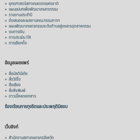
»
ยุทธศาสตร์สภาเกษตรกรแห่งชาติ
»
แผนแม่บทเพื่อพัฒนาเกษตรกรรม
»
รายงานประจำปี
»
ข้อเสนอและผลงานคณะกรรมการฯ
»
แผนพัฒนาเกษตรกรรมระดับตำบลสู่เกษตรอุตสาหกรรม
»
งบการเงิน
»
การประเมิน ITA
»
การเลือกตั้ง
ข้อมูลเผยแพร่
»
สื่อมัลติมีเดีย
»
สื่อวิดีโอ
»
สื่อเสียง
»
สื่อสิ่งพิมพ์
»
ดาวน์โหลดเอกสาร
ร้องเรียนการทุจริตและประพฤติมิชอบ
เว็บลิงก์
»
สำนักงานสภาเกษตรกรจังหวัด