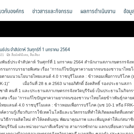
ี่ยวกับองค์กร
ข่าวสารและกิจกรรม
ผลการดำเนินงาน
ข้อม
นธ์ประจำสัปดาห์ วันศุกร์ที่ 1 มกราคม 2564
021
สื่อมัลติมีเดย
,
สื่อเสียง
พันธ์ประจำสัปดาห์ วันศุกร์ที่ 1 มกราคม 2564 สำนักงานสภาเกษตรกรจังห
ดกิจกรรมการบรรยายพิเศษ เรื่อง “การแก้ไขปัญหาความยากจนของชาวนาไทย
ลายตามแนวนโยบายไทยแลนด์ 4.0 ราชบุรีโมเดล : ข้าวหอมเพื่อการบริโภค 
K-1)” เมื่อวันที่ 28 ธ.ค 2563 นายอภิศักดิ์ อังคสิทธิ์ รองประธานสภา
ชาติ คนที่ 1 และประธานสภาเกษตรกรจังหวัดบุรีรัมย์ เป็นประธานในกิจก
เศษ เรื่อง “การแก้ไขปัญหาความยากจนของชาวนาไทยโดยข้าวพันธุ์กลาย
ยแลนด์ 4.0 ราชบุรีโมเดล : ข้าวหอมเพื่อการบริโภค (มช 10-1 หรือ FRK-
องค์ความรู้เกี่ยวกับการใช้เทคโนโลยีและนวัตกรรมที่ทำให้เกิดผลผลิตที่แตกต่
่ยนวิธีการผลิตใหม่ ทำให้ลดต้นทุน พัฒนาคุณภาพ และเพิ่มมูลค่าให้แก่สมาช
ัดบุรีรัมย์ และหน่วยงานภาคีเครือข่าย สามารถซักถาม แลกเปลี่ยนความคิด
ู้ทรงคุณวุฒิจากสภาเกษตรกรจังหวัดราชบุรี นายสุทิน ชฎาดำ ประธานสภา