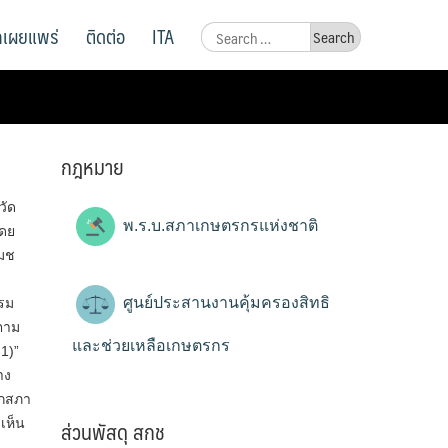
ูลเผยแพร่
ติดต่อ
ITA
Search
for:
กฎหมาย
วัด
พ.ร.บ.สภาเกษตรกรแห่งชาติ
โดย
(มช
ศูนย์ประสานงานคุ้มครองสิทธิ
รรม
ตาม
และช่วยเหลือเกษตรกร
1)”
าง
ิกสภา
ส่วนพัสดุ สกช
เห็น