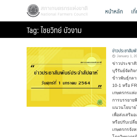
Skip
สภาเกษตรกรแห่งชาติ
หน้าหลัก
เก
National Farmers Council
to
content
Tag:
ไชยวิทย์ บัวงาม
ข่าวประชาสัมพั
January 1, 2
ข่าวประชาสัม
บุรีรัมย์จั
ข้าวพันธุ์ก
10-1 หรือ FR
เกษตรกรแห่ง
การบรรยายพิ
แนวนโยบายไท
เพื่อส่งเสริม
หรือปรับเปลี
เกษตรกรจังหว
โดยวิทยากรผ