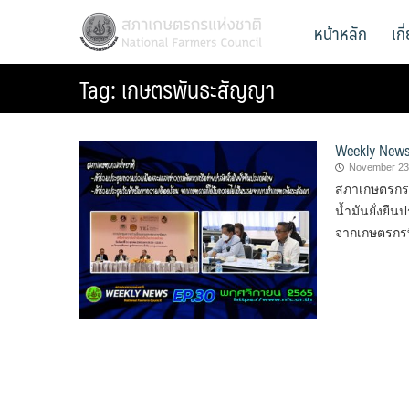
Skip
สภาเกษตรกรแห่งชาติ
หน้าหลัก
เก
National Farmers Council
to
content
Tag:
เกษตรพันธะสัญญา
Weekly News
November 23
สภาเกษตรกรแ
น้ำมันยั่งย
จากเกษตรกรท