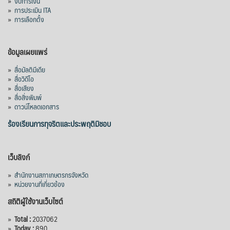
»
งบการเงิน
»
การประเมิน ITA
»
การเลือกตั้ง
ข้อมูลเผยแพร่
»
สื่อมัลติมีเดีย
»
สื่อวิดีโอ
»
สื่อเสียง
»
สื่อสิ่งพิมพ์
»
ดาวน์โหลดเอกสาร
ร้องเรียนการทุจริตและประพฤติมิชอบ
เว็บลิงก์
»
สำนักงานสภาเกษตรกรจังหวัด
»
หน่วยงานที่เกี่ยวข้อง
สถิติผู้ใช้งานเว็บไซต์
»
Total :
2037062
»
Today :
890