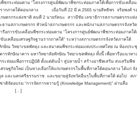
นพืชกระท่อมตาม “โครงการศูนย์พัฒนาพืชกระท่อมภาคใต้เพื่อการขับเคลื่อน
รากภาคใต้ตอนกลาง เมื่อวันที่ 22 มี.ค.2565 นายสิทธิพร จริยพงศ์ ร
ษตรกรแห่งชาติ คนที่ 2 นายรัตนะ สวามีชัย เลขาธิการสภาเกษตรกรแห่ง
ประธานสภาเกษตรกร หัวหน้าสภาเกษตรกร และพนักงานสภาเกษตรกรจังหวั
มหารือการขับเคลื่อนพืชกระท่อมตาม “โครงการศูนย์พัฒนาพืชกระท่อมภาคใต
ารขับเคลื่อนเศรษฐกิจฐานรากภาคใต้” ระหว่างสภาเกษตรกรจังหวัดภาคใต้
ทักษิณ วิทยาเขตพัทลุง และสมาคมพืชกระท่อมแห่งประเทศไทย ณ ห้องประช
ารทักษิณาคาร มหาวิทยาลัยทักษิณ วิทยาเขตพัทลุง ทั้งนี้ เพื่อหารือแนวทา
กระท่อมเพื่อการปฏิบัติ ตั้งแต่ต้นน้ำ สู่ปลายน้ำ สร้างอาชีพเสริม ส่งเสริมพืช
ชเศรษฐกิจใหม่ เป็นทางเลือกให้แก่เกษตรกรในพื้นที่ภาคใต้ตอนกลาง ได้แก่ จั
สตูล และนครศรีธรรมราช และขยายสู่จังหวัดอื่นๆในพื้นที่ภาคใต้ ต่อไป สภ
ชาติจัดอบรม “การจัดการความรู้ (Knowledge Management)” ผ่านสื่อ
นิกส์ […]