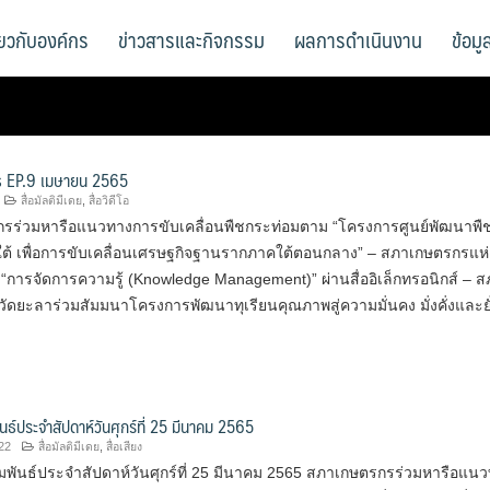
ี่ยวกับองค์กร
ข่าวสารและกิจกรรม
ผลการดำเนินงาน
ข้อม
 EP.9 เมษายน 2565
สื่อมัลติมีเดย
,
สื่อวิดีโอ
รร่วมหารือแนวทางการขับเคลื่อนพืชกระท่อมตาม “โครงการศูนย์พัฒนาพื
ต้ เพื่อการขับเคลื่อนเศรษฐกิจฐานรากภาคใต้ตอนกลาง” – สภาเกษตรกรแห่
“การจัดการความรู้ (Knowledge Management)” ผ่านสื่ออิเล็กทรอนิกส์ – ส
ัดยะลาร่วมสัมมนาโครงการพัฒนาทุเรียนคุณภาพสู่ความมั่นคง มั่งคั่งและยั
นธ์ประจำสัปดาห์วันศุกร์ที่ 25 มีนาคม 2565
22
สื่อมัลติมีเดย
,
สื่อเสียง
มพันธ์ประจำสัปดาห์วันศุกร์ที่ 25 มีนาคม 2565 สภาเกษตรกรร่วมหารือแน