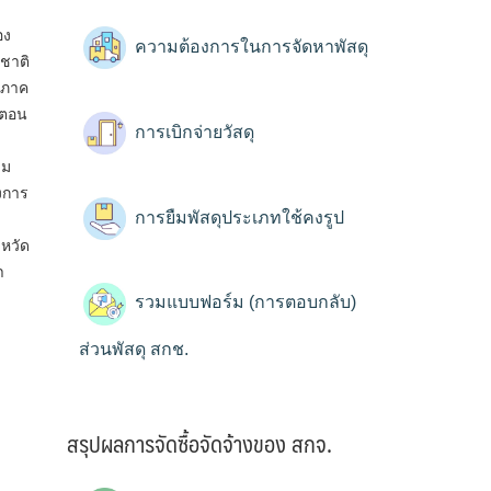
อง
ความต้องการในการจัดหาพัสดุ
ชาติ
ดภาค
้ตอน
การเบิกจ่ายวัสดุ
ุม
งการ
การยืมพัสดุประเภทใช้คงรูป
งหวัด
า
รวมแบบฟอร์ม (การตอบกลับ)
ส่วนพัสดุ สกช.
สรุปผลการจัดซื้อจัดจ้างของ สกจ.