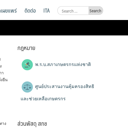
ูลเผยแพร่
ติดต่อ
ITA
Search
for:
กฎหมาย
ช
พ.ร.บ.สภาเกษตรกรแห่งชาติ
ง
ภา
่งยืน
ศูนย์ประสานงานคุ้มครองสิทธิ
และช่วยเหลือเกษตรกร
ส่วนพัสดุ สกช
วทาง