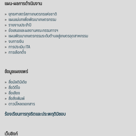
แผน-ผลการดำเนินงาน
»
ยุทธศาสตร์สภาเกษตรกรแห่งชาติ
»
แผนแม่บทเพื่อพัฒนาเกษตรกรรม
»
รายงานประจำปี
»
ข้อเสนอและผลงานคณะกรรมการฯ
»
แผนพัฒนาเกษตรกรรมระดับตำบลสู่เกษตรอุตสาหกรรม
»
งบการเงิน
»
การประเมิน ITA
»
การเลือกตั้ง
ข้อมูลเผยแพร่
»
สื่อมัลติมีเดีย
»
สื่อวิดีโอ
»
สื่อเสียง
»
สื่อสิ่งพิมพ์
»
ดาวน์โหลดเอกสาร
ร้องเรียนการทุจริตและประพฤติมิชอบ
เว็บลิงก์