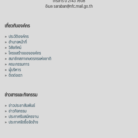
โทรสาร 0 2143 7608
อีเมล saraban@nfc.mail.go.th
เกี่ยวกับองค์กร
»
ประวัติองค์กร
»
อำนาจหน้าที่
»
วิสัยทัศน์
»
โครงสร้างขององค์กร
»
สมาชิกสภาเกษตรกรแห่งชาติ
»
คณะกรรมการ
»
ผู้บริหาร
»
ติดต่อเรา
ข่าวสารและกิจกรรม
»
ข่าวประชาสัมพันธ์
»
ข่าวกิจกรรม
»
ประกาศรับสมัครงาน
»
ประกาศจัดซื้อจัดจ้าง