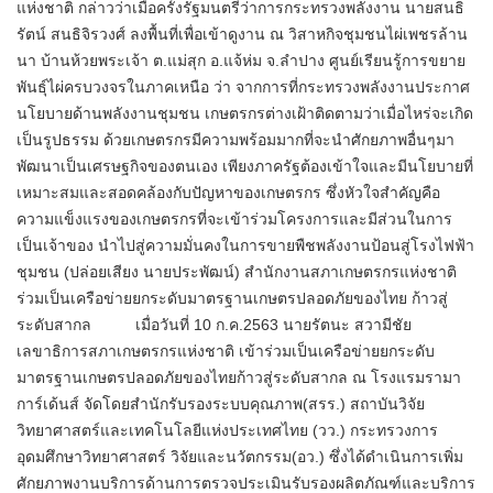
แห่งชาติ กล่าวว่าเมื่อครั้งรัฐมนตรีว่าการกระทรวงพลังงาน นายสนธิ
รัตน์ สนธิจิรวงศ์ ลงพื้นที่เพื่อเข้าดูงาน ณ วิสาหกิจชุมชนไผ่เพชรล้าน
นา บ้านห้วยพระเจ้า ต.แม่สุก อ.แจ้ห่ม จ.ลำปาง ศูนย์เรียนรู้การขยาย
พันธุ์ไผ่ครบวงจรในภาคเหนือ ว่า จากการที่กระทรวงพลังงานประกาศ
นโยบายด้านพลังงานชุมชน เกษตรกรต่างเฝ้าติดตามว่าเมื่อไหร่จะเกิด
เป็นรูปธรรม ด้วยเกษตรกรมีความพร้อมมากที่จะนำศักยภาพอื่นๆมา
พัฒนาเป็นเศรษฐกิจของตนเอง เพียงภาครัฐต้องเข้าใจและมีนโยบายที่
เหมาะสมและสอดคล้องกับปัญหาของเกษตรกร ซึ่งหัวใจสำคัญคือ
ความแข็งแรงของเกษตรกรที่จะเข้าร่วมโครงการและมีส่วนในการ
เป็นเจ้าของ นำไปสู่ความมั่นคงในการขายพืชพลังงานป้อนสู่โรงไฟฟ้า
ชุมชน (ปล่อยเสียง นายประพัฒน์) สำนักงานสภาเกษตรกรแห่งชาติ
ร่วมเป็นเครือข่ายยกระดับมาตรฐานเกษตรปลอดภัยของไทย ก้าวสู่
ระดับสากล เมื่อวันที่ 10 ก.ค.2563 นายรัตนะ สวามีชัย
เลขาธิการสภาเกษตรกรแห่งชาติ เข้าร่วมเป็นเครือข่ายยกระดับ
มาตรฐานเกษตรปลอดภัยของไทยก้าวสู่ระดับสากล ณ โรงแรมรามา
การ์เด้นส์ จัดโดยสำนักรับรองระบบคุณภาพ(สรร.) สถาบันวิจัย
วิทยาศาสตร์และเทคโนโลยีแห่งประเทศไทย (วว.) กระทรวงการ
อุดมศึกษาวิทยาศาสตร์ วิจัยและนวัตกรรม(อว.) ซึ่งได้ดำเนินการเพิ่ม
ศักยภาพงานบริการด้านการตรวจประเมินรับรองผลิตภัณฑ์และบริการ