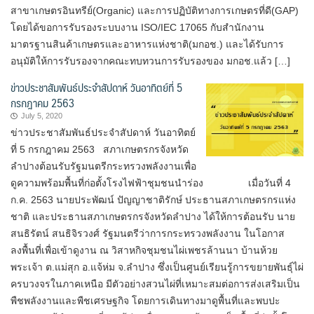
สาขาเกษตรอินทรีย์(Organic) และการปฏิบัติทางการเกษตรที่ดี(GAP)
โดยได้ขอการรับรองระบบงาน ISO/IEC 17065 กับสำนักงาน
มาตรฐานสินค้าเกษตรและอาหารแห่งชาติ(มกอช.) และได้รับการ
อนุมัติให้การรับรองจากคณะทบทวนการรับรองของ มกอช.แล้ว […]
ข่าวประชาสัมพันธ์ประจำสัปดาห์ วันอาทิตย์ที่ 5
กรกฎาคม 2563
July 5, 2020
ข่าวประชาสัมพันธ์ประจำสัปดาห์ วันอาทิตย์
ที่ 5 กรกฎาคม 2563 สภาเกษตรกรจังหวัด
ลำปางต้อนรับรัฐมนตรีกระทรวงพลังงานเพื่อ
ดูความพร้อมพื้นที่ก่อตั้งโรงไฟฟ้าชุมชนนำร่อง เมื่อวันที่ 4
ก.ค. 2563 นายประพัฒน์ ปัญญาชาติรักษ์ ประธานสภาเกษตรกรแห่ง
ชาติ และประธานสภาเกษตรกรจังหวัดลำปาง ได้ให้การต้อนรับ นาย
สนธิรัตน์ สนธิจิรวงศ์ รัฐมนตรีว่าการกระทรวงพลังงาน ในโอกาส
ลงพื้นที่เพื่อเข้าดูงาน ณ วิสาหกิจชุมชนไผ่เพชรล้านนา บ้านห้วย
พระเจ้า ต.แม่สุก อ.แจ้ห่ม จ.ลำปาง ซึ่งเป็นศูนย์เรียนรู้การขยายพันธุ์ไผ่
ครบวงจรในภาคเหนือ มีตัวอย่างสวนไผ่ที่เหมาะสมต่อการส่งเสริมเป็น
พืชพลังงานและพืชเศรษฐกิจ โดยการเดินทางมาดูพื้นที่และพบปะ