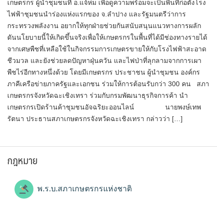
เกษตรกร ผู้นำชุมชนที่ อ.แจ้ห่ม เพื่อดูความพร้อมจะเป็นพื้นที่ก่อตั้งโรง
ไฟฟ้าชุมชนนำร่องแห่งแรกของ จ.ลำปาง และรัฐมนตรีว่าการ
กระทรวงพลังงาน อยากให้ทุกฝ่ายช่วยกันสนับสนุนแนวทางการผลัก
ดันนโยบายนี้ให้เกิดขึ้นจริงเพื่อให้เกษตรกรในพื้นที่ได้มีช่องทางรายได้
จากเศษพืชที่เหลือใช้ในกิจกรรมการเกษตรขายให้กับโรงไฟฟ้าสะอาด
ชีวมวล และยังช่วยลดปัญหาฝุ่นควัน และไฟป่าที่ลุกลามจากการเผา
พืชไร่อีกทางหนึ่งด้วย โดยมีเกษตรกร ประชาชน ผู้นำชุมชน องค์กร
ภาคีเครือข่ายภาครัฐและเอกชน ร่วมให้การต้อนรับกว่า 300 คน สภา
เกษตรกรจังหวัดฉะเชิงเทรา ร่วมกับ​กรมพัฒนาธุรกิจการค้า นำ
เกษตรกรเปิดร้านค้าชุมชนอัจฉริยะออนไลน์ นายพงษ์เทพ
รัตนา ประธานสภาเกษตรกรจังหวัดฉะเชิงเทรา กล่าวว่า […]
กฎหมาย
พ.ร.บ.สภาเกษตรกรแห่งชาติ