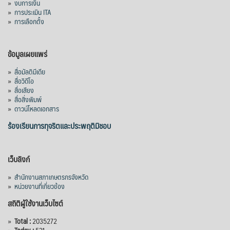
»
งบการเงิน
»
การประเมิน ITA
»
การเลือกตั้ง
ข้อมูลเผยแพร่
»
สื่อมัลติมีเดีย
»
สื่อวิดีโอ
»
สื่อเสียง
»
สื่อสิ่งพิมพ์
»
ดาวน์โหลดเอกสาร
ร้องเรียนการทุจริตและประพฤติมิชอบ
เว็บลิงก์
»
สำนักงานสภาเกษตรกรจังหวัด
»
หน่วยงานที่เกี่ยวข้อง
สถิติผู้ใช้งานเว็บไซต์
»
Total :
2035272
»
Today :
531