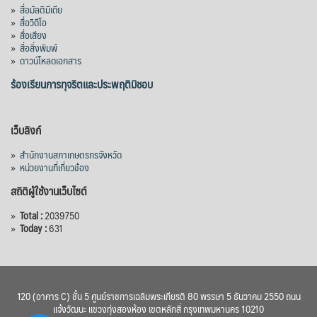
»
สื่อมัลติมีเดีย
»
สื่อวิดีโอ
»
สื่อเสียง
»
สื่อสิ่งพิมพ์
»
ดาวน์โหลดเอกสาร
ร้องเรียนการทุจริตและประพฤติมิชอบ
เว็บลิงก์
»
สำนักงานสภาเกษตรกรจังหวัด
»
หน่วยงานที่เกี่ยวข้อง
สถิติผู้ใช้งานเว็บไซต์
»
Total :
2039750
»
Today :
631
120 (อาคาร C) ชั้น 5 ศูนย์ราชการเฉลิมพระเกียรติ 80 พรรษา 5 ธันวาคม 2550 ถนน
แจ้งวัฒนะ แขวงทุ่งสองห้อง เขตหลักสี่ กรุงเทพมหานคร 10210