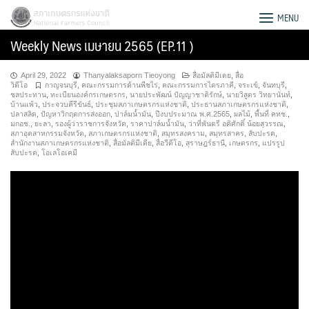
Skip
สภาเกษตรกรแห่งชาติ
MENU
to
Weekly News เมษายน 2565 (EP.11 )
content
April 29, 2022
Thanyalaksaporn Tieoyong
สื่อมัลติมีเดย
,
สื่อ
วิดีโอ
กาญจนบุรี
,
คณะกรรมการด้านพืชไร่
,
คณะกรรมการไตรภาคี
,
จระเข้
,
จันทบุรี
,
ชลประทาน
,
ทะเบียนองค์กรเกษตรกร
,
นายประพัฒน์ ปัญญาชาติรักษ์
,
นายวิสูตร วิทยานันท์
,
บ้านแพ้ว
,
ประจวบคีรีขันธ์
,
ประชุมสภาเกษตรกรแห่งชาติ
,
ประธานสภาเกษตรกรแห่งชาติ
,
ปลาสลิด
,
ปัญหาวิกฤตการส่งออก
,
ปาล์มน้ำมัน
,
ปีงบประมาณ พ.ศ.2565
,
ผลไม้
,
พื้นที่ คทช.
,
มกอช.
,
ยะลา
,
รองผู้ว่าราชการจังหวัด
,
ราคาปาล์มน้ำมัน
,
ว่าที่พันตรี อดิศักดิ์ น้อยสุวรรณ
,
สภาอุตสาหกรรมจังหวัด
,
สภาเกษตรกรแห่งชาติ
,
สมุทรสงคราม
,
สมุทรสาคร
,
สับปะรด
,
สำนักงานสภาเกษตรกรแห่งชาติ
,
สื่อมัลติมีเดีย
,
สื่อวีดีโอ
,
สุราษฎร์ธานี
,
เกษตรกร
,
แปรรูป
สับปะรด
,
โอเลโอเคมี
Search
for: