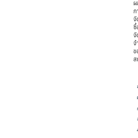
ผ
ก
จั
ซื้
จั
จ้
ข
ส