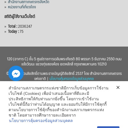
»
สำนักงานสภาเกษตรกรจังหวัด
»
หน่วยงานที่เกี่ยวข้อง
สถิติผู้ใช้งานเว็บไซต์
»
Total :
2036247
»
Today :
75
120 (อาคาร C) ชั้น 5 ศูนย์ราชการเฉลิมพระเกียรติ 80 พรรษา 5 ธันวาคม 2550 ถนน
แจ้งวัฒนะ แขวงทุ่งสองห้อง เขตหลักสี่ กรุงเทพมหานคร 10210
© 2560 สงวนลิขสิทธิ์ตามพระราชบัญญัติลิขสิทธิ์ 2537 โดย สำนักงานสภาเกษตรกร
แห่งชาติ |
นโยบายคุ้มครองข้อมูลส่วนบุคคล
สำนักงานสภาเกษตรกรแห่งชาติมีการเก็บข้อมูลการใช้งาน
เว็บไซต์ (Cookies) เพื่อนำเสนอเนื้อหาที่ดีและมี
ประสิทธิภาพให้กับท่านมากยิ่งขึ้น โดยการเข้าใช้งาน
เว็บไซต์นี้ถือว่าท่านได้อนุญาต และยอมรับให้มีการใช้คุกกี้
chaty
ตามนโยบายการใช้คุ้กกี้ของสำนักงานสภาเกษตรกรแห่ง
ชาติ โดยสามารถศึกษารายละเอียดจาก
Hide
นโยบายการคุ้มครองข้อมูลส่วนบุคคล