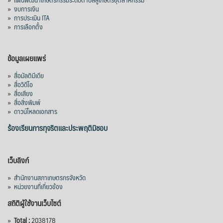
»
งบการเงิน
»
การประเมิน ITA
»
การเลือกตั้ง
ข้อมูลเผยแพร่
»
สื่อมัลติมีเดีย
»
สื่อวิดีโอ
»
สื่อเสียง
»
สื่อสิ่งพิมพ์
»
ดาวน์โหลดเอกสาร
ร้องเรียนการทุจริตและประพฤติมิชอบ
เว็บลิงก์
»
สำนักงานสภาเกษตรกรจังหวัด
»
หน่วยงานที่เกี่ยวข้อง
สถิติผู้ใช้งานเว็บไซต์
»
Total :
2038178