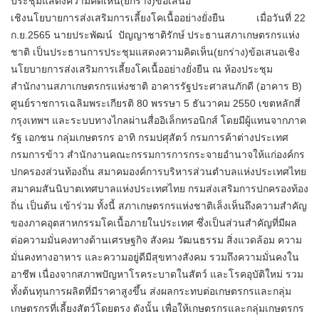
ประชุมแสดงความคิดเห็น(ยกร่าง)ข้อเสนอ
เชิงนโยบายการส่งเสริมการเลี้ยงโคเนื้ออย่างยั่งยืน เมื่อวันที่ 22
ก.ย.2565 นายประพัฒน์ ปัญญาชาติรักษ์ ประธานสภาเกษตรกรแห่ง
ชาติ เป็นประธานการประชุมแสดงความคิดเห็น(ยกร่าง)ข้อเสนอเชิง
นโยบายการส่งเสริมการเลี้ยงโคเนื้ออย่างยั่งยืน ณ ห้องประชุม
สำนักงานสภาเกษตรกรแห่งชาติ อาคารรัฐประศาสนภักดี (อาคาร B)
ศูนย์ราชการเฉลิมพระเกียรติ 80 พรรษา 5 ธันวาคม 2550 เขตหลักสี่
กรุงเทพฯ และระบบทางไกลผ่านสื่ออิเล็กทรอนิกส์ โดยมีผู้แทนจากภาค
รัฐ เอกชน กลุ่มเกษตรกร อาทิ กรมปศุสัตว์ กรมการค้าต่างประเทศ
กรมการข้าว สำนักงานคณะกรรมการการกระจายอำนาจให้แก่องค์กร
ปกครองส่วนท้องถิ่น สมาคมองค์การบริหารส่วนตำบลแห่งประเทศไทย
สมาคมสันนิบาตเทศบาลแห่งประเทศไทย กรมส่งเสริมการปกครองท้อง
ถิ่น เป็นต้น เข้าร่วม ทั้งนี้ สภาเกษตรกรแห่งชาติเล็งเห็นถึงความสำคัญ
ของภาคอุตสาหกรรมโคเนื้อภายในประเทศ ซึ่งเป็นส่วนสำคัญที่มีผล
ต่อความมั่นคงทางด้านเศรษฐกิจ สังคม วัฒนธรรม สิ่งแวดล้อม ความ
มั่นคงทางอาหาร และความอยู่ดีมีสุขทางสังคม รวมถึงความมั่นคงใน
อาชีพ เนื่องจากสภาพปัญหาโรคระบาดในสัตว์ และโรคอุบัติใหม่ รวม
ทั้งต้นทุนการผลิตที่มีราคาสูงขึ้น ส่งผลกระทบต่อเกษตรกรและกลุ่ม
เกษตรกรที่เลี้ยงสัตว์โดยตรง ดังนั้น เพื่อให้เกษตรกรและกลุ่มเกษตรกร