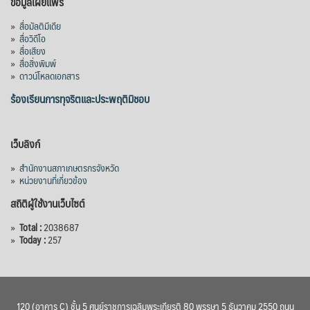
ข้อมูลเผยแพร่
»
สื่อมัลติมีเดีย
»
สื่อวิดีโอ
»
สื่อเสียง
»
สื่อสิ่งพิมพ์
»
ดาวน์โหลดเอกสาร
ร้องเรียนการทุจริตและประพฤติมิชอบ
เว็บลิงก์
»
สำนักงานสภาเกษตรกรจังหวัด
»
หน่วยงานที่เกี่ยวข้อง
สถิติผู้ใช้งานเว็บไซต์
»
Total :
2038687
»
Today :
257
120 (อาคาร C) ชั้น 5 ศูนย์ราชการเฉลิมพระเกียรติ 80 พรรษา 5 ธันวาคม 2550 ถนน