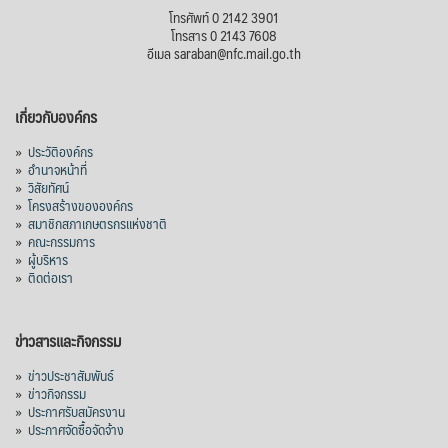
โทรศัพท์ 0 2142 3901
โทรสาร 0 2143 7608
อีเมล saraban@nfc.mail.go.th
เกี่ยวกับองค์กร
»
ประวัติองค์กร
»
อำนาจหน้าที่
»
วิสัยทัศน์
»
โครงสร้างขององค์กร
»
สมาชิกสภาเกษตรกรแห่งชาติ
»
คณะกรรมการ
»
ผู้บริหาร
»
ติดต่อเรา
ข่าวสารและกิจกรรม
»
ข่าวประชาสัมพันธ์
»
ข่าวกิจกรรม
»
ประกาศรับสมัครงาน
»
ประกาศจัดซื้อจัดจ้าง