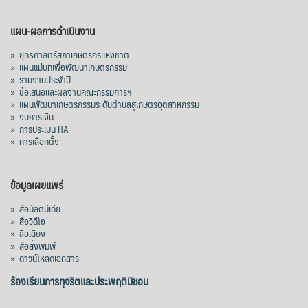
แผน-ผลการดำเนินงาน
»
ยุทธศาสตร์สภาเกษตรกรแห่งชาติ
»
แผนแม่บทเพื่อพัฒนาเกษตรกรรม
»
รายงานประจำปี
»
ข้อเสนอและผลงานคณะกรรมการฯ
»
แผนพัฒนาเกษตรกรรมระดับตำบลสู่เกษตรอุตสาหกรรม
»
งบการเงิน
»
การประเมิน ITA
»
การเลือกตั้ง
ข้อมูลเผยแพร่
»
สื่อมัลติมีเดีย
»
สื่อวิดีโอ
»
สื่อเสียง
»
สื่อสิ่งพิมพ์
»
ดาวน์โหลดเอกสาร
ร้องเรียนการทุจริตและประพฤติมิชอบ