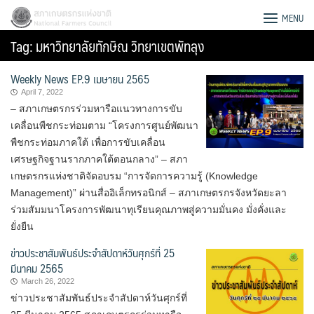
Skip
สภาเกษตรกรแห่งชาติ
MENU
to
Tag:
มหาวิทยาลัยทักษิณ วิทยาเขตพัทลุง
content
Weekly News EP.9 เมษายน 2565
April 7, 2022
– สภาเกษตรกรร่วมหารือแนวทางการขับ
เคลื่อนพืชกระท่อมตาม “โครงการศูนย์พัฒนา
พืชกระท่อมภาคใต้ เพื่อการขับเคลื่อน
เศรษฐกิจฐานรากภาคใต้ตอนกลาง” – สภา
เกษตรกรแห่งชาติจัดอบรม “การจัดการความรู้ (Knowledge
Management)” ผ่านสื่ออิเล็กทรอนิกส์ – สภาเกษตรกรจังหวัดยะลา
ร่วมสัมมนาโครงการพัฒนาทุเรียนคุณภาพสู่ความมั่นคง มั่งคั่งและ
ยั่งยืน
ข่าวประชาสัมพันธ์ประจำสัปดาห์วันศุกร์ที่ 25
มีนาคม 2565
Search
March 26, 2022
for:
ข่าวประชาสัมพันธ์ประจำสัปดาห์วันศุกร์ที่