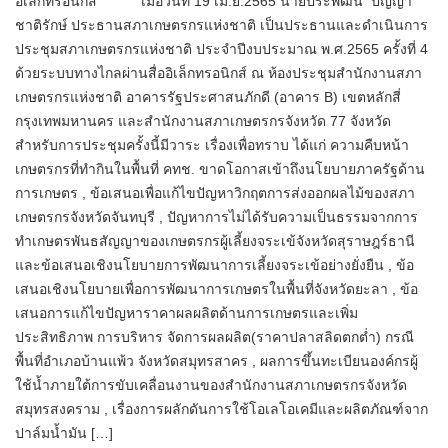
อิเล็กทรอนิกส์ เมื่อวันที่ 19 เม.ย.2565 นายประพัฒน์ ปัญญา
ชาติรักษ์ ประธานสภาเกษตรกรแห่งชาติ เป็นประธานและดำเนินการ
ประชุมสภาเกษตรกรแห่งชาติ ประจำปีงบประมาณ พ.ศ.2565 ครั้งที่ 4
ด้วยระบบทางไกลผ่านสื่ออิเล็กทรอนิกส์ ณ ห้องประชุมสำนักงานสภา
เกษตรกรแห่งชาติ อาคารรัฐประศาสนภักดี (อาคาร B) เขตหลักสี่
กรุงเทพมหานคร และสำนักงานสภาเกษตรกรจังหวัด 77 จังหวัด
สำหรับการประชุมครั้งนี้มีวาระ เรื่องเพื่อทราบ ได้แก่ ความคืบหน้า
เกษตรกรที่ทำกินในพื้นที่ คทช. ขาดโอกาสเข้าถึงนโยบายภาครัฐด้าน
การเกษตร , ข้อเสนอเพื่อแก้ไขปัญหาวิกฤตการส่งออกผลไม้ของสภา
เกษตรกรจังหวัดจันทบุรี , ปัญหาการไม่ได้รับความเป็นธรรมจากการ
ทำเกษตรพันธสัญญาของเกษตรกรผู้เลี้ยงจระเข้จังหวัดสุราษฎร์ธานี
และข้อเสนอเชิงนโยบายการพัฒนาการเลี้ยงจระเข้อย่างยั่งยืน , ข้อ
เสนอเชิงนโยบายเพื่อการพัฒนาการเกษตรในพื้นที่จังหวัดยะลา , ข้อ
เสนอการแก้ไขปัญหาราคาผลผลิตด้านการเกษตรและเพิ่ม
ประสิทธิภาพ การบริหาร จัดการผลผลิต(ราคาปลาสลิดตกต่ำ) กรณี
พื้นที่อำเภอบ้านแพ้ว จังหวัดสมุทรสาคร , ผลการขึ้นทะเบียนองค์กรผู้
ใช้น้ำภายใต้การขับเคลื่อนงานของสำนักงานสภาเกษตรกรจังหวัด
สมุทรสงคราม , เรื่องการผลักดันการใช้โอเลโอเคมีและผลิตภัณฑ์จาก
ปาล์มน้ำมัน […]