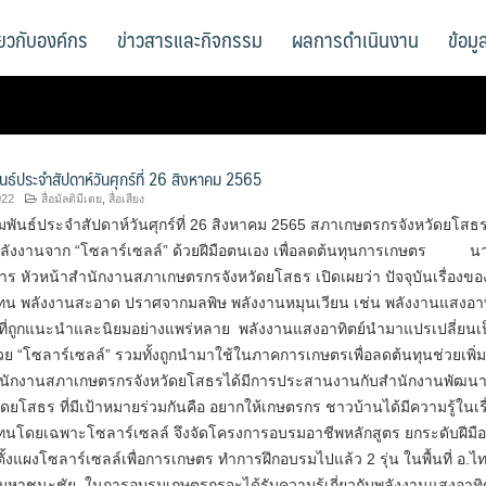
ี่ยวกับองค์กร
ข่าวสารและกิจกรรม
ผลการดำเนินงาน
ข้อม
นธ์ประจำสัปดาห์วันศุกร์ที่ 26 สิงหาคม 2565
022
สื่อมัลติมีเดย
,
สื่อเสียง
พันธ์ประจำสัปดาห์วันศุกร์ที่ 26 สิงหาคม 2565 สภาเกษตรกรจังหวัดยโสธ
ลังงานจาก “โซลาร์เซลล์” ด้วยฝีมือตนเอง เพื่อลดต้นทุนการเกษตร น
ร หัวหน้าสำนักงานสภาเกษตรกรจังหวัดยโสธร เปิดเผยว่า ปัจจุบันเรื่องขอ
น พลังงานสะอาด ปราศจากมลพิษ พลังงานหมุนเวียน เช่น พลังงานแสงอาท
นๆที่ถูกแนะนำและนิยมอย่างแพร่หลาย พลังงานแสงอาทิตย์นำมาแปรเปลี่ยนเ
้วย “โซลาร์เซลล์” รวมทั้งถูกนำมาใช้ในภาคการเกษตรเพื่อลดต้นทุนช่วยเพิ่ม
ำนักงานสภาเกษตรกรจังหวัดยโสธรได้มีการประสานงานกับสำนักงานพัฒนาฝ
ดยโสธร ที่มีเป้าหมายร่วมกันคือ อยากให้เกษตรกร ชาวบ้านได้มีความรู้ในเรื
นโดยเฉพาะโซลาร์เซลล์ จึงจัดโครงการอบรมอาชีพหลักสูตร ยกระดับฝีมือ
้งแผงโซลาร์เซลล์เพื่อการเกษตร ทำการฝึกอบรมไปแล้ว 2 รุ่น ในพื้นที่ อ.ไ
.มหาชนะชัย ในการอบรมเกษตรกรจะได้รับความรู้เกี่ยวกับพลังงานแสงอาทิ