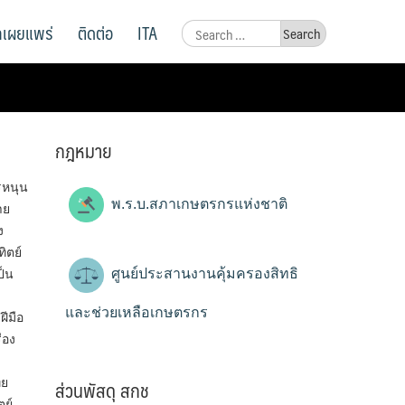
ูลเผยแพร่
ติดต่อ
ITA
Search
for:
กฎหมาย
รหนุน
พ.ร.บ.สภาเกษตรกรแห่งชาติ
าย
ง
ิตย์
ศูนย์ประสานงานคุ้มครองสิทธิ
ป็น
และช่วยเหลือเกษตรกร
ีมือ
่อง
ส่วนพัสดุ สกช
ทย
ตย์