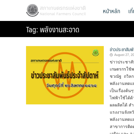
Skip
สภาเกษตรกรแห่งชาติ
หน้าหลัก
เก
National Farmers Council
to
content
Tag:
พลังงานสะอาด
ข่าวประชาสัมพั
August 27, 2
ข่าวประชาสัม
เกษตรกรใช้พ
ชวณัฐ ถวิลกา
พลังงานทดแท
เป็นเรื่องต้
ไฟฟ้าใช้ได้ด
ผลผลิตได้ ส
แรงงานจังหวั
พลังงานทดแท
สาขาการติดตั
เจริญ และ อ