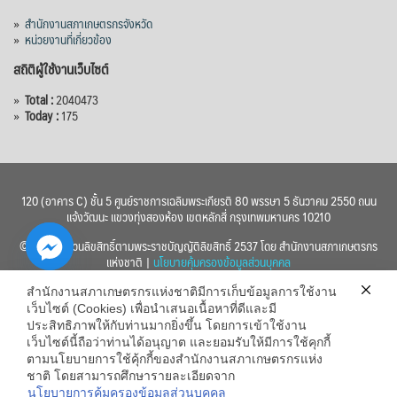
»
สำนักงานสภาเกษตรกรจังหวัด
»
หน่วยงานที่เกี่ยวข้อง
สถิติผู้ใช้งานเว็บไซต์
»
Total :
2040473
»
Today :
175
120 (อาคาร C) ชั้น 5 ศูนย์ราชการเฉลิมพระเกียรติ 80 พรรษา 5 ธันวาคม 2550 ถนน
แจ้งวัฒนะ แขวงทุ่งสองห้อง เขตหลักสี่ กรุงเทพมหานคร 10210
© 2560 สงวนลิขสิทธิ์ตามพระราชบัญญัติลิขสิทธิ์ 2537 โดย สำนักงานสภาเกษตรกร
แห่งชาติ |
นโยบายคุ้มครองข้อมูลส่วนบุคคล
สำนักงานสภาเกษตรกรแห่งชาติมีการเก็บข้อมูลการใช้งาน
เว็บไซต์ (Cookies) เพื่อนำเสนอเนื้อหาที่ดีและมี
ประสิทธิภาพให้กับท่านมากยิ่งขึ้น โดยการเข้าใช้งาน
เว็บไซต์นี้ถือว่าท่านได้อนุญาต และยอมรับให้มีการใช้คุกกี้
chaty
ตามนโยบายการใช้คุ้กกี้ของสำนักงานสภาเกษตรกรแห่ง
ชาติ โดยสามารถศึกษารายละเอียดจาก
Hide
นโยบายการคุ้มครองข้อมูลส่วนบุคคล