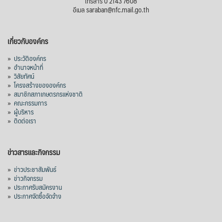
โทรสาร 0 2143 7608
อีเมล saraban@nfc.mail.go.th
เกี่ยวกับองค์กร
»
ประวัติองค์กร
»
อำนาจหน้าที่
»
วิสัยทัศน์
»
โครงสร้างขององค์กร
»
สมาชิกสภาเกษตรกรแห่งชาติ
»
คณะกรรมการ
»
ผู้บริหาร
»
ติดต่อเรา
ข่าวสารและกิจกรรม
»
ข่าวประชาสัมพันธ์
»
ข่าวกิจกรรม
»
ประกาศรับสมัครงาน
»
ประกาศจัดซื้อจัดจ้าง