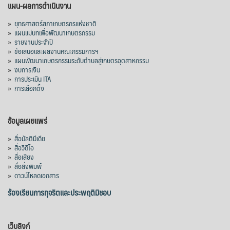
แผน-ผลการดำเนินงาน
»
ยุทธศาสตร์สภาเกษตรกรแห่งชาติ
»
แผนแม่บทเพื่อพัฒนาเกษตรกรรม
»
รายงานประจำปี
»
ข้อเสนอและผลงานคณะกรรมการฯ
»
แผนพัฒนาเกษตรกรรมระดับตำบลสู่เกษตรอุตสาหกรรม
»
งบการเงิน
»
การประเมิน ITA
»
การเลือกตั้ง
ข้อมูลเผยแพร่
»
สื่อมัลติมีเดีย
»
สื่อวิดีโอ
»
สื่อเสียง
»
สื่อสิ่งพิมพ์
»
ดาวน์โหลดเอกสาร
ร้องเรียนการทุจริตและประพฤติมิชอบ
เว็บลิงก์