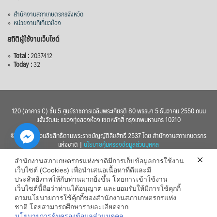
»
สำนักงานสภาเกษตรกรจังหวัด
»
หน่วยงานที่เกี่ยวข้อง
สถิติผู้ใช้งานเว็บไซต์
»
Total :
2037412
»
Today :
32
120 (อาคาร C) ชั้น 5 ศูนย์ราชการเฉลิมพระเกียรติ 80 พรรษา 5 ธันวาคม 2550 ถนน
แจ้งวัฒนะ แขวงทุ่งสองห้อง เขตหลักสี่ กรุงเทพมหานคร 10210
© 2560 สงวนลิขสิทธิ์ตามพระราชบัญญัติลิขสิทธิ์ 2537 โดย สำนักงานสภาเกษตรกร
แห่งชาติ |
นโยบายคุ้มครองข้อมูลส่วนบุคคล
สำนักงานสภาเกษตรกรแห่งชาติมีการเก็บข้อมูลการใช้งาน
เว็บไซต์ (Cookies) เพื่อนำเสนอเนื้อหาที่ดีและมี
ประสิทธิภาพให้กับท่านมากยิ่งขึ้น โดยการเข้าใช้งาน
เว็บไซต์นี้ถือว่าท่านได้อนุญาต และยอมรับให้มีการใช้คุกกี้
chaty
ตามนโยบายการใช้คุ้กกี้ของสำนักงานสภาเกษตรกรแห่ง
ชาติ โดยสามารถศึกษารายละเอียดจาก
Hide
นโยบายการคุ้มครองข้อมูลส่วนบุคคล