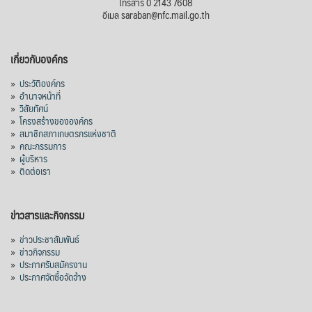
โทรสาร 0 2143 7608
อีเมล saraban@nfc.mail.go.th
เกี่ยวกับองค์กร
»
ประวัติองค์กร
»
อำนาจหน้าที่
»
วิสัยทัศน์
»
โครงสร้างขององค์กร
»
สมาชิกสภาเกษตรกรแห่งชาติ
»
คณะกรรมการ
»
ผู้บริหาร
»
ติดต่อเรา
ข่าวสารและกิจกรรม
»
ข่าวประชาสัมพันธ์
»
ข่าวกิจกรรม
»
ประกาศรับสมัครงาน
»
ประกาศจัดซื้อจัดจ้าง