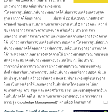
25 มีนาคม 2565 สภาเกษตรกรร่วมหารือ
แนวทางการขับเคลื่อนพืชกระท่อมตาม
“โครงการศูนย์พัฒนาพืชกระท่อมภาคใต้เพื่อการขับเคลื่อนเศรษฐกิจ
ฐานรากภาคใต้ตอนกลาง เมื่อวันที่ 22 มี.ค.2565 นายสิทธิพร
จริยพงศ์ รองประธานสภาเกษตรกรแห่งชาติ คนที่ 2 นายรัตนะ สวามี
ชัย เลขาธิการสภาเกษตรกรแห่งชาติ พร้อมด้วย ประธานสภา
เกษตรกร หัวหน้าสภาเกษตรกร และพนักงานสภาเกษตรกรจังหวัดภาค
ใต้ เข้าร่วมหารือการขับเคลื่อนพืชกระท่อมตาม “โครงการศูนย์พัฒนา
พืชกระท่อมภาคใต้ตอนกลาง เพื่อการขับเคลื่อนเศรษฐกิจฐานรากภาค
ใต้” ระหว่างสภาเกษตรกรจังหวัดภาคใต้ มหาวิทยาลัยทักษิณ วิทยาเขต
พัทลุง และสมาคมพืชกระท่อมแห่งประเทศไทย ณ ห้องประชุม
ราชพฤกษ์ อาคารทักษิณาคาร มหาวิทยาลัยทักษิณ วิทยาเขตพัทลุง
ทั้งนี้ เพื่อหารือแนวทางการขับเคลื่อนพืชกระท่อมเพื่อการปฏิบัติ ตั้งแต่
ต้นน้ำ สู่ปลายน้ำ สร้างอาชีพเสริม ส่งเสริมพืชกระท่อมสู่พืชเศรษฐกิจ
ใหม่ เป็นทางเลือกให้แก่เกษตรกรในพื้นที่ภาคใต้ตอนกลาง ได้แก่
จังหวัดพัทลุง ตรัง สตูล และนครศรีธรรมราช และขยายสู่จังหวัดอื่นๆ
ในพื้นที่ภาคใต้ ต่อไป สภาเกษตรกรแห่งชาติจัดอบรม “การจัดการ
ความรู้ (Knowledge Management)” ผ่านสื่ออิเล็กทรอนิกส์ […]
Weekly News สัปดาห์ที่ 4 เดือน กุมภาพันธ์