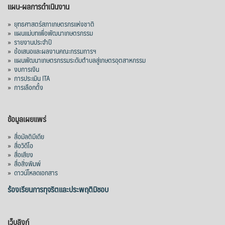
แผน-ผลการดำเนินงาน
»
ยุทธศาสตร์สภาเกษตรกรแห่งชาติ
»
แผนแม่บทเพื่อพัฒนาเกษตรกรรม
»
รายงานประจำปี
»
ข้อเสนอและผลงานคณะกรรมการฯ
»
แผนพัฒนาเกษตรกรรมระดับตำบลสู่เกษตรอุตสาหกรรม
»
งบการเงิน
»
การประเมิน ITA
»
การเลือกตั้ง
ข้อมูลเผยแพร่
»
สื่อมัลติมีเดีย
»
สื่อวิดีโอ
»
สื่อเสียง
»
สื่อสิ่งพิมพ์
»
ดาวน์โหลดเอกสาร
ร้องเรียนการทุจริตและประพฤติมิชอบ
เว็บลิงก์