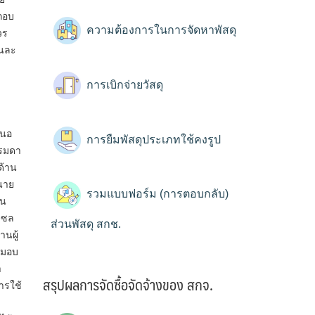
ะกอบ
ความต้องการในการจัดหาพัสดุ
วร
คนละ
การเบิกจ่ายวัสดุ
สนอ
การยืมพัสดุประเภทใช้คงรูป
รรมดา
ด้าน
นาย
รวมแบบฟอร์ม (การตอบกลับ)
น​
ีเซล
ส่วนพัสดุ สกช.
นผู้
บมอบ
า
สรุปผลการจัดซื้อจัดจ้างของ สกจ.
ารใช้
ง