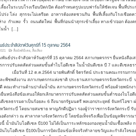
ลี้ยงในระบบโรงเรือนปิด/เปิด ต้องกำหนดรูปแบบฟาร์มให้ชัดเจน พื้นที่ปร
งโปร่ง โล่ง สุกรจะไม่เครียด อาหารต้องสดชวนกิน พื้นที่เลี้ยงกับโรงเชือดค
ง กำแพง รั้ว ถนนตัดใหม่ พื้นที่ก่อนนำสุกรเข้าเลี้ยง ทางเข้า/ออก ต้อง
ในน้ำ […]
นธ์ประจำสัปดาห์วันศุกร์ที่ 15 ตุลาคม 2564
2021
สื่อมัลติมีเดย
,
สื่อเสียง
พันธ์ประจำสัปดาห์วันศุกร์ที่ 15 ตุลาคม 2564 สภาเกษตรกรฯ ยื่นหนังสือเ
ตรการปรับลดสัดส่วนผสมขั้นต่ำไบโอดีเซล ในน้ำมันดีเซล บี 7 และดีเซลธ
6 เมื่อวันที่ 12 ต.ค.2564 นายพันศักดิ์ จิตรรัตน์ ประธาน​คณะกรรมการ
และพืชพลังงาน​ สภา​เกษตรกร​แห่งชาติ​ ประธานสภาเกษตรกรจังหวัดกระบี่ 
ดี คณะทำงานด้านปาล์มน้ำมัน สภาเกษตรกรจังหวัดกระบี่​ พร้อมด้วยพนักงา
 เข้ายื่นหนังสือข้อเสนอให้ยกเลิกมาตรการปรับลดสัดส่วนผสมขั้นต่ำของไบโอด
นดีเซลธรรมดาเป็นร้อยละ 6 ถึงนายกรัฐมนตรี พลเอกประยุทธ์ จันทร์โอชา ผ่า
หวัดกระบี่ โดยนายสมชาย หาญภักดีปฏิมา รองผู้ว่าราชการจังหวัดกระบี่ รั
นอดังกล่าว​ ณ ศาลากลางจังหวัดกระบี่ โดยข้อเท็จจริงเพื่อเป็นข้อมูลพิจารณ
งนี้ น้ำมันไบโอดีเซล บี100 ไม่ได้เป็นภาระหลักของกองทุนน้ำมันเชื้อเพลิง ก
มันไบโอดีเซล บี100​เป็นการบิดเบือนข้อเท็จจริงทำลายขวัญและกำลังใจขอ