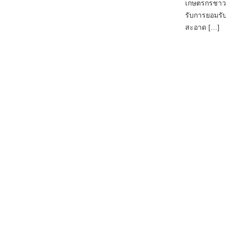
เกษตรกรชาวส
รับการยอมรั
สะอาด […]