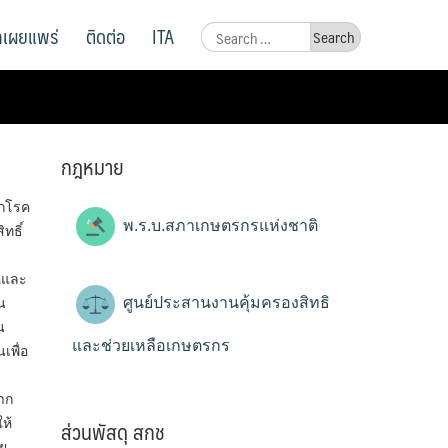
ูลเผยแพร่
ติดต่อ
ITA
Search
for:
กฎหมาย
ากโรค
พ.ร.บ.สภาเกษตรกรแห่งชาติ
ทธิ์
รคและ
ศูนย์ประสานงานคุ้มครองสิทธิ
น
น
และช่วยเหลือเกษตรกร
เพื่อ
าก
ส่วนพัสดุ สกช
ห้
อย