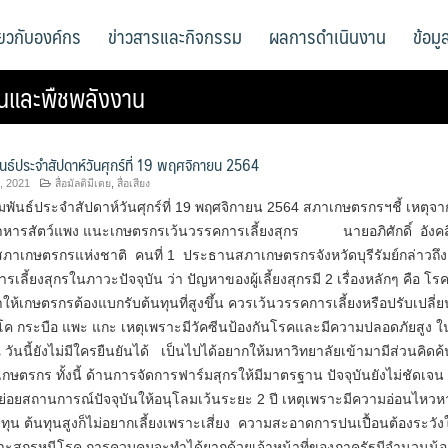
ี่ยวกับองค์กร
ข่าวสารและกิจกรรม
ผลการดำเนินงาน
ข้อม
นและพืชพลังงาน
ันธ์ประจำสัปดาห์วันศุกร์ที่ 19 พฤศจิกายน 2564
, 2021
สื่อมัลติมีเดย
,
สื่อเสียง
พันธ์ประจำสัปดาห์วันศุกร์ที่ 19 พฤศจิกายน 2564 สภาเกษตรกรฯชี้ เหตุจ
ารสัตว์แพง แนะเกษตรกรเว้นวรรคการเลี้ยงสุกร นายอภิศักดิ์ อังคสิ
าเกษตรกรแห่งชาติ คนที่ 1 ประธานสภาเกษตรกรจังหวัดบุรีรัมย์กล่าวถึง
เลี้ยงสุกรในภาวะปัจจุบัน ว่า ปัญหาของผู้เลี้ยงสุกรมี 2 เรื่องหลักๆ คือ โ
ให้เกษตรกรต้องแบกรับต้นทุนที่สูงขึ้น ควรเว้นวรรคการเลี้ยงหรือปรับเปลี่ย
งโค กระบือ แพะ แกะ เหตุเพราะมีวัคซีนป้องกันโรคและมีความปลอดภัยสูง ใ
วันนี้ยังไม่มีใครยืนยันได้ เป็นไปได้อยากให้มหาวิทยาลัยเข้ามามีส่วนคิดค้น
กษตรกร ทั้งนี้ ด้านการจัดการฟาร์มสุกรให้มีมาตรฐาน ปัจจุบันยังไม่ชัดเจน
่อยสถานการณ์ปัจจุบันให้อนุโลมเว้นระยะ 2 ปี เหตุเพราะมีความอ่อนไหวห
ดทุน ต้นทุนสูงก็ไม่อยากเลี้ยงเพราะเสี่ยง ความสะอาดการปนเปื้อนต้องระวังใ
ะสุกรหนีโรค การควบคุมจะทำได้ยากด้วยเจ้าหน้าที่ของภาครัฐมีจำนวนน้