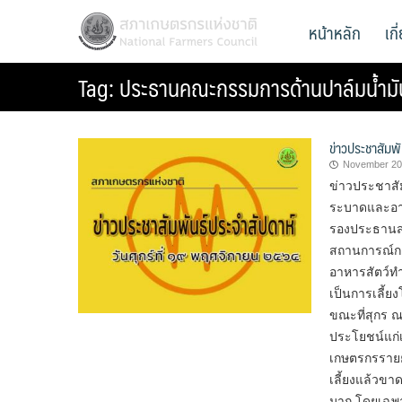
Skip
สภาเกษตรกรแห่งชาติ
หน้าหลัก
เก
National Farmers Council
to
content
Tag:
ประธานคณะกรรมการด้านปาล์มน้ำมั
ข่าวประชาสัมพ
November 20
ข่าวประชาสัม
ระบาดและอาห
รองประธานสภ
สถานการณ์การ
อาหารสัตว์ทำ
เป็นการเลี้ย
ขณะที่สุกร ณ 
ประโยชน์แก่เ
เกษตรกรรายย
เลี้ยงแล้วขา
มาก โดยเฉพา