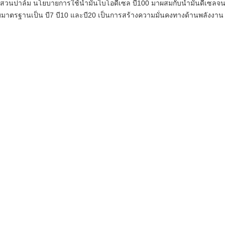
วนปาล์ม นโยบายการใช้น้ำมันไบโอดีเซล บี100 มาผสมกับน้ำมันดีเซลจน
บมาตรฐานเป็น บี7 บี10 และบี20 เป็นการสร้างความมั่นคงทางด้านพลังงาน