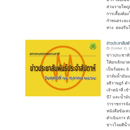
ส่วนรายใหญ่เ
การเลี้ยงต้อ
กำหนดระยะห่า
ทาง คลอรีน
ข่าวประชาสัมพั
October 15, 
ข่าวประชาสัม
ให้ยกเลิกมา
เป็นร้อยละ 
ปาล์มน้ำมัน
อธิราษฎร์ ดำ
เจ้าหน้าที่​
บี7 และน้ำมั
ว่าราชการจัง
หนังสือข้อเส
ดำเนินการ ดั
ข่าวโจมตีน้ำ