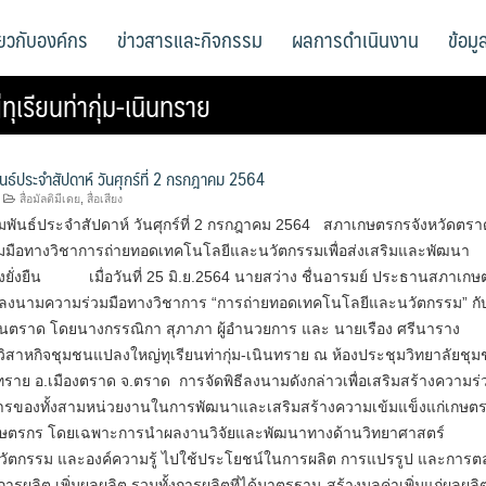
ี่ยวกับองค์กร
ข่าวสารและกิจกรรม
ผลการดำเนินงาน
ข้อม
เรียนท่ากุ่ม-เนินทราย
ันธ์ประจำสัปดาห์ วันศุกร์ที่ 2 กรกฎาคม 2564
สื่อมัลติมีเดย
,
สื่อเสียง
มพันธ์ประจำสัปดาห์ วันศุกร์ที่ 2 กรกฎาคม 2564 สภาเกษตรกรจังหวัดตร
มือทางวิชาการถ่ายทอดเทคโนโลยีและนวัตกรรมเพื่อส่งเสริมและพัฒนา
งยั่งยืน เมื่อวันที่ 25 มิ.ย.2564 นายสว่าง ชื่นอารมย์ ประธานสภาเก
 ลงนามความร่วมมือทางวิชาการ “การถ่ายทอดเทคโนโลยีและนวัตกรรม” กั
ชนตราด โดยนางกรรณิกา สุภาภา ผู้อำนวยการ และ นายเรือง ศรีนาราง
ิสาหกิจชุมชนแปลงใหญ่ทุเรียนท่ากุ่ม-เนินทราย ณ ห้องประชุมวิทยาลัยชุ
ราย อ.เมืองตราด จ.ตราด การจัดพิธีลงนามดังกล่าวเพื่อเสริมสร้างความร่
ารของทั้งสามหน่วยงานในการพัฒนาและเสริมสร้างความเข้มแข็งแก่เกษต
กษตรกร โดยเฉพาะการนำผลงานวิจัยและพัฒนาทางด้านวิทยาศาสตร์
วัตกรรม และองค์ความรู้ ไปใช้ประโยชน์ในการผลิต การแปรรูป และการ
การผลิต เพิ่มผลผลิต รวมทั้งการผลิตที่ได้มาตรฐาน สร้างมูลค่าเพิ่มแก่ผลผลิ