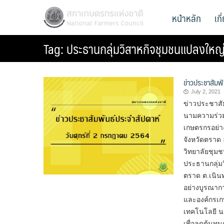
Skip
สภาเกษตรกรแห่งชาติ
หน้าหลัก
เก
National Farmers Council
to
content
Tag:
ประธานกลุ่มวิสาหกิจชุมชนแปลงใหญ่ทุ
ข่าวประชาสัมพ
July 2, 2021
ข่าวประชาสั
นามความร่วม
เกษตรกรอย่า
จังหวัดตราด
วิทยาลัยชุม
ประธานกลุ่มว
ตราด ต.เนินท
อย่างบูรณาก
และองค์กรเ
เทคโนโลยี น
เพื่อลดต้นทุน