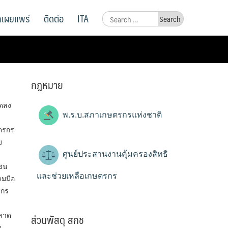
ูลเผยแพร่
ติดต่อ
ITA
Search
for:
กฎหมาย
าดลง
พ.ร.บ.สภาเกษตรกรแห่งชาติ
ษตรกร
บ
ศูนย์ประสานงานคุ้มครองสิทธิ
มชน
และช่วยเหลือเกษตรกร
วมมือ
รกร
ส่วนพัสดุ สกช
ตลาด
ต