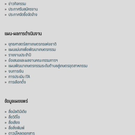
»
ข่าวกิจกรรม
»
ประกาศรับสมัครงาน
»
ประกาศจัดซื้อจัดจ้าง
แผน-ผลการดำเนินงาน
»
ยุทธศาสตร์สภาเกษตรกรแห่งชาติ
»
แผนแม่บทเพื่อพัฒนาเกษตรกรรม
»
รายงานประจำปี
»
ข้อเสนอและผลงานคณะกรรมการฯ
»
แผนพัฒนาเกษตรกรรมระดับตำบลสู่เกษตรอุตสาหกรรม
»
งบการเงิน
»
การประเมิน ITA
»
การเลือกตั้ง
ข้อมูลเผยแพร่
»
สื่อมัลติมีเดีย
»
สื่อวิดีโอ
»
สื่อเสียง
»
สื่อสิ่งพิมพ์
»
ดาวน์โหลดเอกสาร