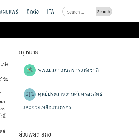
ูลเผยแพร่
ติดต่อ
ITA
Search
for:
กฎหมาย
แห่ง
พ.ร.บ.สภาเกษตรกรแห่งชาติ
ีชัย
ศูนย์ประสานงานคุ้มครองสิทธิ
/
นสภา
และช่วยเหลือเกษตรกร
คาร
นี้
ส่วนพัสดุ สกช
สู่