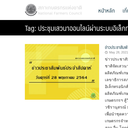
Skip
สภาเกษตรกรแห่งชาติ
หน้าหลัก
เก
National Farmers Council
to
content
Tag:
ประชุมเสวนาออนไลน์ผ่านระบบอิเล็กท
ข่าวประชาสัมพ
May 28, 2021
ข่าวประชาสั
ชาติจัดเสวน
ผลิตภัณฑ์เก
เลขาธิการสภ
อิเล็กทรอนิ
ผลิตภัณฑ์เ
เกษตรกรฯ สู
วชิรานุสรณ์ 
เพื่อนำชุดค
เกษตรกรจำหน
สกจ.อื่น โดย