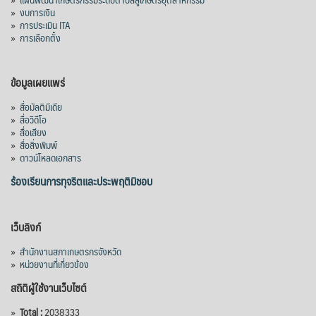
»
งบการเงิน
»
การประเมิน ITA
»
การเลือกตั้ง
ข้อมูลเผยแพร่
»
สื่อมัลติมีเดีย
»
สื่อวิดีโอ
»
สื่อเสียง
»
สื่อสิ่งพิมพ์
»
ดาวน์โหลดเอกสาร
ร้องเรียนการทุจริตและประพฤติมิชอบ
เว็บลิงก์
»
สำนักงานสภาเกษตรกรจังหวัด
»
หน่วยงานที่เกี่ยวข้อง
สถิติผู้ใช้งานเว็บไซต์
»
Total :
2038333