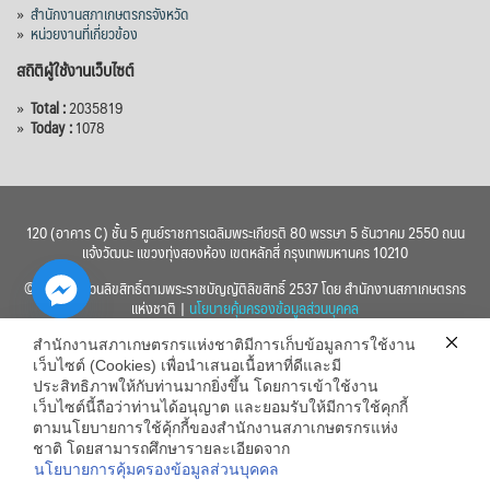
»
สำนักงานสภาเกษตรกรจังหวัด
»
หน่วยงานที่เกี่ยวข้อง
สถิติผู้ใช้งานเว็บไซต์
»
Total :
2035819
»
Today :
1078
120 (อาคาร C) ชั้น 5 ศูนย์ราชการเฉลิมพระเกียรติ 80 พรรษา 5 ธันวาคม 2550 ถนน
แจ้งวัฒนะ แขวงทุ่งสองห้อง เขตหลักสี่ กรุงเทพมหานคร 10210
© 2560 สงวนลิขสิทธิ์ตามพระราชบัญญัติลิขสิทธิ์ 2537 โดย สำนักงานสภาเกษตรกร
แห่งชาติ |
นโยบายคุ้มครองข้อมูลส่วนบุคคล
สำนักงานสภาเกษตรกรแห่งชาติมีการเก็บข้อมูลการใช้งาน
เว็บไซต์ (Cookies) เพื่อนำเสนอเนื้อหาที่ดีและมี
ประสิทธิภาพให้กับท่านมากยิ่งขึ้น โดยการเข้าใช้งาน
เว็บไซต์นี้ถือว่าท่านได้อนุญาต และยอมรับให้มีการใช้คุกกี้
chaty
ตามนโยบายการใช้คุ้กกี้ของสำนักงานสภาเกษตรกรแห่ง
ชาติ โดยสามารถศึกษารายละเอียดจาก
Hide
นโยบายการคุ้มครองข้อมูลส่วนบุคคล