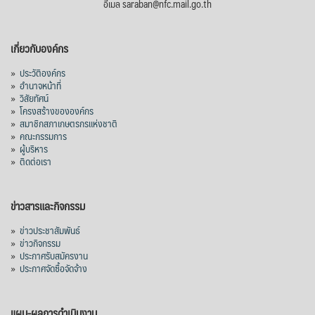
อีเมล saraban@nfc.mail.go.th
เกี่ยวกับองค์กร
»
ประวัติองค์กร
»
อำนาจหน้าที่
»
วิสัยทัศน์
»
โครงสร้างขององค์กร
»
สมาชิกสภาเกษตรกรแห่งชาติ
»
คณะกรรมการ
»
ผู้บริหาร
»
ติดต่อเรา
ข่าวสารและกิจกรรม
»
ข่าวประชาสัมพันธ์
»
ข่าวกิจกรรม
»
ประกาศรับสมัครงาน
»
ประกาศจัดซื้อจัดจ้าง
แผน-ผลการดำเนินงาน