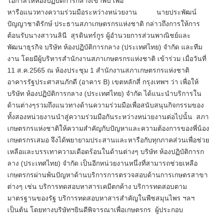
โอกาสให้ห้องปฏิบัติการกลางเข้าพบ เพื่อ
หารือแนวทางความร่วมมือระหว่างหน่วยงาน นายประพัฒน์
ปัญญาชาติรักษ์ ประธานสภาเกษตรกรแห่งชาติ กล่าวถึงการให้การ
ต้อนรับนางสาวนลินี สุรดินทร์กูร ผู้อำนวยการส่วนพาณิชย์และ
พัฒนาธุรกิจ บริษัท ห้องปฏิบัติการกลาง (ประเทศไทย) จำกัด และทีม
งาน โดยมีผู้บริหารสำนักงานสภาเกษตรกรแห่งชาติ เข้าร่วม เมื่อวันที่​
11​ ส.ค.2565​ ณ ห้องประชุม 1 สำนักงานสภาเกษตรกรแห่งชาติ
อาคารรัฐประศาสนภักดี (อาคาร B) เขตหลักสี่ กรุงเทพฯ ว่า เพื่อให้
บริษัท ห้องปฏิบัติการกลาง (ประเทศไทย) จำกัด ได้แนะนำบริการใน
ด้านต่างๆรวมถึงแนวทางด้านความร่วมมือเพื่อสนับสนุนกิจกรรมของ
ทั้งสองหน่วยงานนำสู่ความร่วมมือกันระหว่างหน่วยงานต่อไปนั้น สภา
เกษตรกรแห่งชาติให้ความสำคัญกับปัญหาและความต้องการของพี่น้อง
เกษตรกรเสมอ จึงได้พยายามประสานและหารือกับทุกภาคส่วนเพื่อช่วย
เหลือและบรรเทาความเดือดร้อนในด้านต่างๆ บริษัท ห้องปฏิบัติการก
ลาง (ประเทศไทย) จำกัด เป็นอีกหน่วยงานหนึ่งที่สามารถช่วยเหลือ
เกษตรกรผ่านพ้นปัญหาด้านบริการการตรวจสอบด้านการเกษตรสาขา
ต่างๆ เช่น บริการทดสอบหาสารเคมีตกค้าง บริการทดสอบตาม
มาตรฐานของรัฐ บริการทดสอบหาสารสำคัญในพืชสมุนไพร ฯลฯ
เป็นต้น โดยทางบริษัทฯยินดีพิจารณาเพื่อเกษตรกร​ ผู้ประกอบ