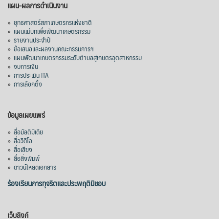
แผน-ผลการดำเนินงาน
»
ยุทธศาสตร์สภาเกษตรกรแห่งชาติ
»
แผนแม่บทเพื่อพัฒนาเกษตรกรรม
»
รายงานประจำปี
»
ข้อเสนอและผลงานคณะกรรมการฯ
»
แผนพัฒนาเกษตรกรรมระดับตำบลสู่เกษตรอุตสาหกรรม
»
งบการเงิน
»
การประเมิน ITA
»
การเลือกตั้ง
ข้อมูลเผยแพร่
»
สื่อมัลติมีเดีย
»
สื่อวิดีโอ
»
สื่อเสียง
»
สื่อสิ่งพิมพ์
»
ดาวน์โหลดเอกสาร
ร้องเรียนการทุจริตและประพฤติมิชอบ
เว็บลิงก์