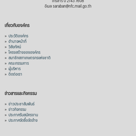
โทรสาร 0 2143 7608
อีเมล saraban@nfc.mail.go.th
เกี่ยวกับองค์กร
»
ประวัติองค์กร
»
อำนาจหน้าที่
»
วิสัยทัศน์
»
โครงสร้างขององค์กร
»
สมาชิกสภาเกษตรกรแห่งชาติ
»
คณะกรรมการ
»
ผู้บริหาร
»
ติดต่อเรา
ข่าวสารและกิจกรรม
»
ข่าวประชาสัมพันธ์
»
ข่าวกิจกรรม
»
ประกาศรับสมัครงาน
»
ประกาศจัดซื้อจัดจ้าง