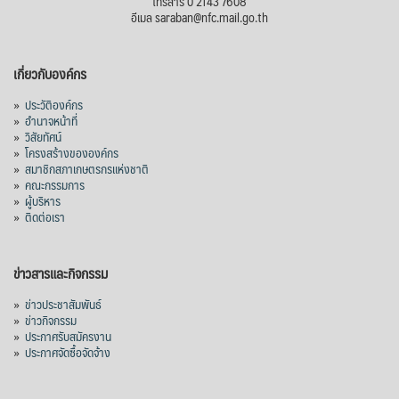
โทรสาร 0 2143 7608
อีเมล saraban@nfc.mail.go.th
เกี่ยวกับองค์กร
»
ประวัติองค์กร
»
อำนาจหน้าที่
»
วิสัยทัศน์
»
โครงสร้างขององค์กร
»
สมาชิกสภาเกษตรกรแห่งชาติ
»
คณะกรรมการ
»
ผู้บริหาร
»
ติดต่อเรา
ข่าวสารและกิจกรรม
»
ข่าวประชาสัมพันธ์
»
ข่าวกิจกรรม
»
ประกาศรับสมัครงาน
»
ประกาศจัดซื้อจัดจ้าง