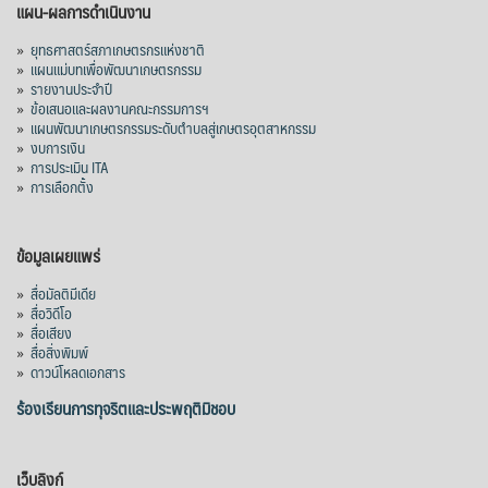
แผน-ผลการดำเนินงาน
»
ยุทธศาสตร์สภาเกษตรกรแห่งชาติ
»
แผนแม่บทเพื่อพัฒนาเกษตรกรรม
»
รายงานประจำปี
»
ข้อเสนอและผลงานคณะกรรมการฯ
»
แผนพัฒนาเกษตรกรรมระดับตำบลสู่เกษตรอุตสาหกรรม
»
งบการเงิน
»
การประเมิน ITA
»
การเลือกตั้ง
ข้อมูลเผยแพร่
»
สื่อมัลติมีเดีย
»
สื่อวิดีโอ
»
สื่อเสียง
»
สื่อสิ่งพิมพ์
»
ดาวน์โหลดเอกสาร
ร้องเรียนการทุจริตและประพฤติมิชอบ
เว็บลิงก์