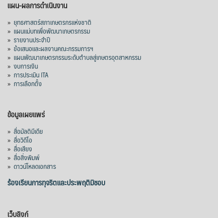
แผน-ผลการดำเนินงาน
»
ยุทธศาสตร์สภาเกษตรกรแห่งชาติ
»
แผนแม่บทเพื่อพัฒนาเกษตรกรรม
»
รายงานประจำปี
»
ข้อเสนอและผลงานคณะกรรมการฯ
»
แผนพัฒนาเกษตรกรรมระดับตำบลสู่เกษตรอุตสาหกรรม
»
งบการเงิน
»
การประเมิน ITA
»
การเลือกตั้ง
ข้อมูลเผยแพร่
»
สื่อมัลติมีเดีย
»
สื่อวิดีโอ
»
สื่อเสียง
»
สื่อสิ่งพิมพ์
»
ดาวน์โหลดเอกสาร
ร้องเรียนการทุจริตและประพฤติมิชอบ
เว็บลิงก์