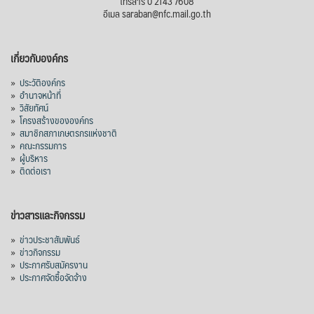
โทรสาร 0 2143 7608
อีเมล saraban@nfc.mail.go.th
เกี่ยวกับองค์กร
»
ประวัติองค์กร
»
อำนาจหน้าที่
»
วิสัยทัศน์
»
โครงสร้างขององค์กร
»
สมาชิกสภาเกษตรกรแห่งชาติ
»
คณะกรรมการ
»
ผู้บริหาร
»
ติดต่อเรา
ข่าวสารและกิจกรรม
»
ข่าวประชาสัมพันธ์
»
ข่าวกิจกรรม
»
ประกาศรับสมัครงาน
»
ประกาศจัดซื้อจัดจ้าง