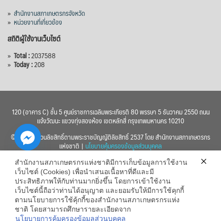
»
สำนักงานสภาเกษตรกรจังหวัด
»
หน่วยงานที่เกี่ยวข้อง
สถิติผู้ใช้งานเว็บไซต์
»
Total :
2037588
»
Today :
208
120 (อาคาร C) ชั้น 5 ศูนย์ราชการเฉลิมพระเกียรติ 80 พรรษา 5 ธันวาคม 2550 ถนน
แจ้งวัฒนะ แขวงทุ่งสองห้อง เขตหลักสี่ กรุงเทพมหานคร 10210
© 2560 สงวนลิขสิทธิ์ตามพระราชบัญญัติลิขสิทธิ์ 2537 โดย สำนักงานสภาเกษตรกร
แห่งชาติ |
นโยบายคุ้มครองข้อมูลส่วนบุคคล
สำนักงานสภาเกษตรกรแห่งชาติมีการเก็บข้อมูลการใช้งาน
เว็บไซต์ (Cookies) เพื่อนำเสนอเนื้อหาที่ดีและมี
ประสิทธิภาพให้กับท่านมากยิ่งขึ้น โดยการเข้าใช้งาน
เว็บไซต์นี้ถือว่าท่านได้อนุญาต และยอมรับให้มีการใช้คุกกี้
chaty
ตามนโยบายการใช้คุ้กกี้ของสำนักงานสภาเกษตรกรแห่ง
ชาติ โดยสามารถศึกษารายละเอียดจาก
Hide
นโยบายการคุ้มครองข้อมูลส่วนบุคคล