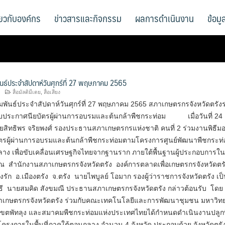
ี่ยวกับองค์กร
ข่าวสารและกิจกรรม
ผลการดำเนินงาน
ข้อม
ันธ์ประจำสัปดาห์วันศุกร์ที่ 27 พฤษภาคม 2565
สื่อมัลติมีเดย
,
สื่อเสียง
พันธ์ประจำสัปดาห์วันศุกร์ที่ 27 พฤษภาคม 2565 สภาเกษตรกรจังหวัดตรังร
อบประกาศนียบัตรผู้ผ่านการอบรมและต้นกล้าพืชกระท่อม เมื่อวันที่ 24
ยสิทธิพร จริยพงศ์ รองประธานสภาเกษตรกรแห่งชาติ คนที่ 2 ร่วมงานพิธีม
ตรผู้ผ่านการอบรมและต้นกล้าพืชกระท่อมตามโครงการศูนย์พัฒนาพืชกระท่
าง เพื่อขับเคลื่อนเศรษฐกิจไทยจากฐานราก ภายใต้พื้นฐานผู้ประกอบการใน
ณ สำนักงานสภาเกษตรกรจังหวัดตรัง องค์การตลาดเพื่อเกษตรกรจังหวัดตร
างรัก อ.เมืองตรัง จ.ตรัง นายไพบูลย์ โอมาก รองผู้ว่าราชการจังหวัดตรัง เป
ี นายสมคิด สังขมณี ประธานสภาเกษตรกรจังหวัดตรัง กล่าวต้อนรับ โดย
เกษตรกรจังหวัดตรัง ร่วมกับคณะเทคโนโลยีและการพัฒนาชุมชน มหาวิทย
าเขตพัทลุง และสมาคมพืชกระท่อมแห่งประเทศไทยได้กำหนดดำเนินงานปลูก
ครงการในพื้นที่ภาคใต้ตอนกลาง จำนวน 4 จังหวัด ประกอบด้วย จังหวัดตรั