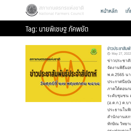
Skip
สภาเกษตรกรแห่งชาติ
หน้าหลัก
เก
National Farmers Council
to
content
Tag:
นายพิเชษฐ ภัคพยัต
ข่าวประชาสัมพ
May 27, 2022
ข่าวประชาสัม
จัดงานพิธีม
พ.ค.2565 นา
ประกาศนียบั
ภาคใต้ตอนกล
ระดับชุมชน 
(อ.ต.ก.) ต.บ
ประธานในพิธ
สำนักงานสภา
ทักษิณ วิทย
กระท่อมตามโ