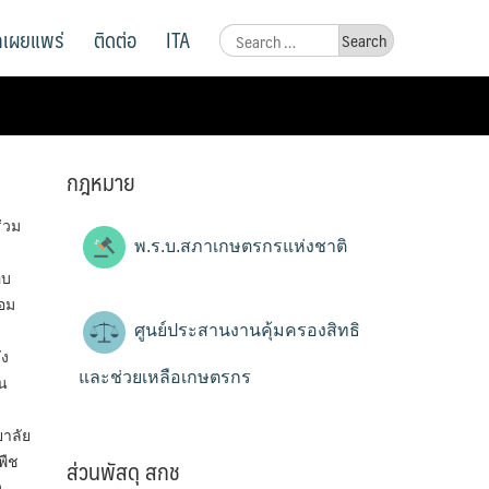
ูลเผยแพร่
ติดต่อ
ITA
Search
for:
กฎหมาย
่วม
พ.ร.บ.สภาเกษตรกรแห่งชาติ
อบ
อม
ศูนย์ประสานงานคุ้มครองสิทธิ
ัง
และช่วยเหลือเกษตรกร
็น
าลัย
ส่วนพัสดุ สกช
พืช
ง