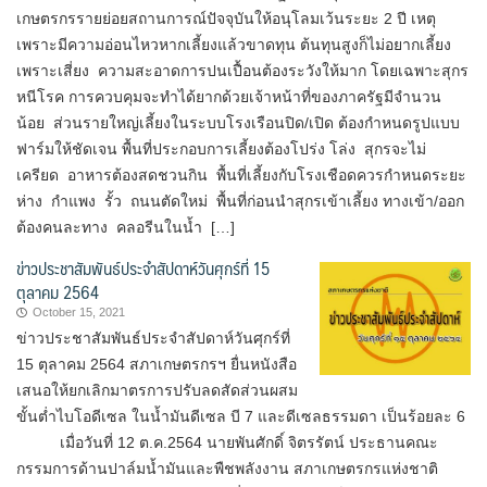
เกษตรกรรายย่อยสถานการณ์ปัจจุบันให้อนุโลมเว้นระยะ 2 ปี เหตุ
เพราะมีความอ่อนไหวหากเลี้ยงแล้วขาดทุน ต้นทุนสูงก็ไม่อยากเลี้ยง
เพราะเสี่ยง ความสะอาดการปนเปื้อนต้องระวังให้มาก โดยเฉพาะสุกร
หนีโรค การควบคุมจะทำได้ยากด้วยเจ้าหน้าที่ของภาครัฐมีจำนวน
น้อย ส่วนรายใหญ่เลี้ยงในระบบโรงเรือนปิด/เปิด ต้องกำหนดรูปแบบ
ฟาร์มให้ชัดเจน พื้นที่ประกอบการเลี้ยงต้องโปร่ง โล่ง สุกรจะไม่
เครียด อาหารต้องสดชวนกิน พื้นที่เลี้ยงกับโรงเชือดควรกำหนดระยะ
ห่าง กำแพง รั้ว ถนนตัดใหม่ พื้นที่ก่อนนำสุกรเข้าเลี้ยง ทางเข้า/ออก
ต้องคนละทาง คลอรีนในน้ำ […]
ข่าวประชาสัมพันธ์ประจำสัปดาห์วันศุกร์ที่ 15
ตุลาคม 2564
October 15, 2021
ข่าวประชาสัมพันธ์ประจำสัปดาห์วันศุกร์ที่
15 ตุลาคม 2564 สภาเกษตรกรฯ ยื่นหนังสือ
เสนอให้ยกเลิกมาตรการปรับลดสัดส่วนผสม
ขั้นต่ำไบโอดีเซล ในน้ำมันดีเซล บี 7 และดีเซลธรรมดา เป็นร้อยละ 6
เมื่อวันที่ 12 ต.ค.2564 นายพันศักดิ์ จิตรรัตน์ ประธาน​คณะ
กรรมการด้านปาล์มน้ำมันและพืชพลังงาน​ สภา​เกษตรกร​แห่งชาติ​