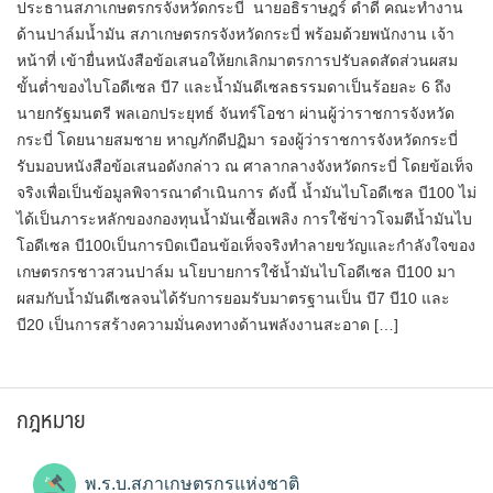
ประธานสภาเกษตรกรจังหวัดกระบี่ นายอธิราษฎร์ ดำดี คณะทำงาน
ด้านปาล์มน้ำมัน สภาเกษตรกรจังหวัดกระบี่​ พร้อมด้วยพนักงาน​ เจ้า
หน้าที่​ เข้ายื่นหนังสือข้อเสนอให้ยกเลิกมาตรการปรับลดสัดส่วนผสม
ขั้นต่ำของไบโอดีเซล บี7 และน้ำมันดีเซลธรรมดาเป็นร้อยละ 6 ถึง
นายกรัฐมนตรี พลเอกประยุทธ์ จันทร์โอชา ผ่านผู้ว่าราชการจังหวัด
กระบี่ โดยนายสมชาย หาญภักดีปฏิมา รองผู้ว่าราชการจังหวัดกระบี่
รับมอบหนังสือข้อเสนอดังกล่าว​ ณ ศาลากลางจังหวัดกระบี่ โดยข้อเท็จ
จริงเพื่อเป็นข้อมูลพิจารณาดำเนินการ ดังนี้ น้ำมันไบโอดีเซล บี100 ไม่
ได้เป็นภาระหลักของกองทุนน้ำมันเชื้อเพลิง การใช้ข่าวโจมตีน้ำมันไบ
โอดีเซล บี100​เป็นการบิดเบือนข้อเท็จจริงทำลายขวัญและกำลังใจของ
เกษตรกรชาวสวนปาล์ม นโยบายการใช้น้ำมันไบโอดีเซล บี100 มา
ผสมกับน้ำมันดีเซลจนได้รับการยอมรับมาตรฐานเป็น บี7 บี10 และ
บี20 เป็นการสร้างความมั่นคงทางด้านพลังงานสะอาด […]
กฎหมาย
พ.ร.บ.สภาเกษตรกรแห่งชาติ