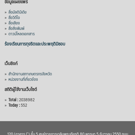
ข้อมูลเผยแพร่
»
สื่อมัลติมีเดีย
»
สื่อวิดีโอ
»
สื่อเสียง
»
สื่อสิ่งพิมพ์
»
ดาวน์โหลดเอกสาร
ร้องเรียนการทุจริตและประพฤติมิชอบ
เว็บลิงก์
»
สำนักงานสภาเกษตรกรจังหวัด
»
หน่วยงานที่เกี่ยวข้อง
สถิติผู้ใช้งานเว็บไซต์
»
Total :
2038982
»
Today :
552
120 (อาคาร C) ชั้น 5 ศูนย์ราชการเฉลิมพระเกียรติ 80 พรรษา 5 ธันวาคม 2550 ถนน