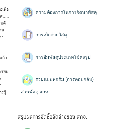
ยาว
เพื่อ
ความต้องการในการจัดหาพัสดุ
.ศ…..
บดี
้าน
การเบิกจ่ายวัสดุ
่ง
ง
การยืมพัสดุประเภทใช้คงรูป
แก้ว
ารทับ
ว
รวมแบบฟอร์ม (การตอบกลับ)
ร
ส่วนพัสดุ สกช.
ผู้
สรุปผลการจัดซื้อจัดจ้างของ สกจ.