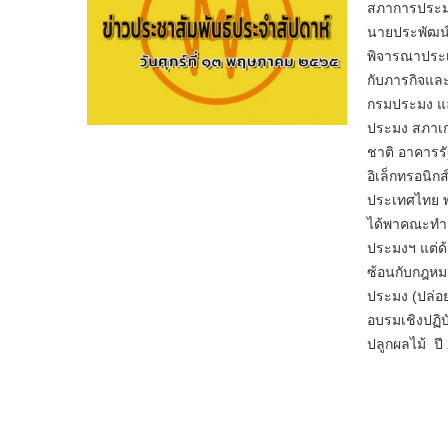
สภาการประม
นายประพัฒน์
พิจารณาประ
กับภารกิจแล
กรมประมง แล
ประมง สภาเก
ชาติ อาคารรั
อิเล็กทรอนิก
ประเทศไทย พ.
ได้พาคณะทำง
ประมงฯ แต่ด้
ซ้อนกับกฎหมา
ประมง (ปล่อ
อบรมเชิงปฏิ
ปลูกผลไม้ ป