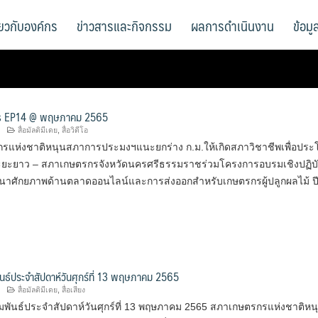
ี่ยวกับองค์กร
ข่าวสารและกิจกรรม
ผลการดำเนินงาน
ข้อม
s EP14 @ พฤษภาคม 2565
สื่อมัลติมีเดย
,
สื่อวิดีโอ
รแห่งชาติหนุนสภาการประมงฯแนะยกร่าง ก.ม.ให้เกิดสภาวิชาชีพเพื่อประ
ะยาว – สภาเกษตรกรจังหวัดนครศรีธรรมราชร่วมโครงการอบรมเชิงปฏิบั
นาศักยภาพด้านตลาดออนไลน์และการส่งออกสำหรับเกษตรกรผู้ปลูกผลไม้ ป
ันธ์ประจำสัปดาห์วันศุกร์ที่ 13 พฤษภาคม 2565
สื่อมัลติมีเดย
,
สื่อเสียง
มพันธ์ประจำสัปดาห์วันศุกร์ที่ 13 พฤษภาคม 2565 สภาเกษตรกรแห่งชาติหน