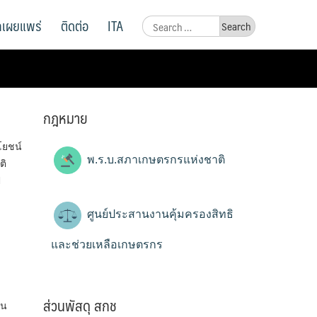
ูลเผยแพร่
ติดต่อ
ITA
Search
for:
กฎหมาย
โยชน์
พ.ร.บ.สภาเกษตรกรแห่งชาติ
ติ
ี
ศูนย์ประสานงานคุ้มครองสิทธิ
และช่วยเหลือเกษตรกร
ส่วนพัสดุ สกช
ุน