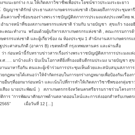
งฯแนะยกร่าง ก.ม.ให้เกิดสภาวิชาชีพเพื่อประโยชน์ชาวประมงระยะ
 ปัญญาชาติรักษ์ ประธานสภาเกษตรกรแห่งชาติ เปิดเผยถึงการประชุมหารือ
เด็นความซ้ำซ้อนของร่างพระราชบัญญัติสภาการประมงแห่งประเทศไทย พ
ะอำนาจหน้าที่ของสภาเกษตรกรแห่งชาติ ร่วมกับ นายบัญชา สุขแก้ว รองอธิ
ะคณะทำงาน พร้อมด้วยผู้บริหารสภาเกษตรกรแห่งชาติ , คณะกรรมการด
ษตรกรแห่งชาติ และผู้เกี่ยวข้อง ณ ห้องประชุม 1 สำนักงานสภาเกษตรกรแห
ฐประศาสนภักดี (อาคาร B) เขตหลักสี่ กรุงเทพมหานคร และผ่านสื่อ
ส์ ว่า ก่อนหน้านี้รับทราบข่าวสารเรื่องร่างพระราชบัญญัติสภาการประมงแห่
ศ….. มาบ้างแล้ว นับเป็นโอกาสดียิ่งที่รองอธิบดีกรมประมง นายบัญชา สุข
านมาหารือกัน ตนและผู้เข้าร่วมการประชุมเห็นด้วยและสนับสนุนสภาการ
วยกฎหมายได้เสนอว่าให้จำกัดกรอบในการยกร่างกฎหมายเพื่อป้องกันเรื่องก
ยอื่นๆที่ออกมาก่อนหน้า และเน้นไปที่การทำให้เกิดสภาวิชาชีพของกลุ่มชา
ยเสียง นายประพัฒน์ ) สภาเกษตรกรจังหวัดนครศรีธรรมราชร่วมโครงกา
บัติการ “การพัฒนาศักยภาพด้านตลาดออนไลน์และการส่งออกสำหรับเกษตรกร
ี 2565” เมื่อวันที่ 12 […]