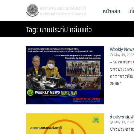
Skip
สภาเกษตรกรแห่งชาติ
หน้าหลัก
เก
National Farmers Council
to
content
Tag:
นายประทีป กลีบแก้ว
Weekly New
May 19, 2022
– สภาเกษตรก
ชาวประมงระย
การ “การพัฒ
2565”
ข่าวประชาสัมพ
May 13, 2022
ข่าวประชาสั