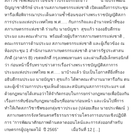
สภาวิชาชีพเพื่อประโยชน์ชาวประมงระยะยาว นายประพัฒน์
ปัญญาชาติรักษ์ ประธานสภาเกษตรกรแห่งชาติ เปิดเผยถึงการประชุม
หารือเพื่อพิจารณาประเด็นความซ้ำซ้อนของร่างพระราชบัญญัติสภา
การประมงแห่งประเทศไทย พ.ศ….. กับภารกิจและอำนาจหน้าที่ของ
สภาเกษตรกรแห่งชาติ ร่วมกับ นายบัญชา สุขแก้ว รองอธิบดีกรม
ประมง และคณะทำงาน พร้อมด้วยผู้บริหารสภาเกษตรกรแห่งชาติ ,
คณะกรรมการด้านประมง สภาเกษตรกรแห่งชาติ และผู้เกี่ยวข้อง ณ
ห้องประชุม 1 สำนักงานสภาเกษตรกรแห่งชาติ อาคารรัฐประศาสน
ภักดี (อาคาร B) เขตหลักสี่ กรุงเทพมหานคร และผ่านสื่ออิเล็กทรอนิกส์
ว่า ก่อนหน้านี้รับทราบข่าวสารเรื่องร่างพระราชบัญญัติสภาการ
ประมงแห่งประเทศไทย พ.ศ….. มาบ้างแล้ว นับเป็นโอกาสดียิ่งที่รอง
อธิบดีกรมประมง นายบัญชา สุขแก้ว ได้พาคณะทำงานมาหารือกัน ตน
และผู้เข้าร่วมการประชุมเห็นด้วยและสนับสนุนสภาการประมงฯ แต่
ด้วยกฎหมายได้เสนอว่าให้จำกัดกรอบในการยกร่างกฎหมายเพื่อป้องกัน
เรื่องการทับซ้อนกับกฎหมายอื่นๆที่ออกมาก่อนหน้า และเน้นไปที่การ
ทำให้เกิดสภาวิชาชีพของกลุ่มชาวประมง (ปล่อยเสียง นายประพัฒน์ )
สภาเกษตรกรจังหวัดนครศรีธรรมราชร่วมโครงการอบรมเชิงปฏิบัติ
การ “การพัฒนาศักยภาพด้านตลาดออนไลน์และการส่งออกสำหรับ
เกษตรกรผู้ปลูกผลไม้ ปี 2565” เมื่อวันที่ 12 […]