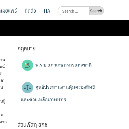
ูลเผยแพร่
ติดต่อ
ITA
Search
for:
กฎหมาย
งาน
พ.ร.บ.สภาเกษตรกรแห่งชาติ
ฒน์
ร
เอ”
ศูนย์ประสานงานคุ้มครองสิทธิ
าน
และช่วยเหลือเกษตรกร
ผู้
าม
ส่วนพัสดุ สกช
ิจาก