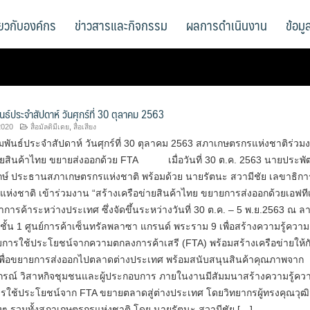
ี่ยวกับองค์กร
ข่าวสารและกิจกรรม
ผลการดำเนินงาน
ข้อม
นธ์ประจำสัปดาห์ วันศุกร์ที่ 30 ตุลาคม 2563
2020
สื่อมัลติมีเดย
,
สื่อเสียง
พันธ์ประจำสัปดาห์ วันศุกร์ที่ 30 ตุลาคม 2563 สภาเกษตรกรแห่งชาติร่วม
่ายสินค้าไทย ขยายส่งออกด้วย FTA เมื่อวันที่ 30 ต.ค. 2563 นายประพั
กษ์ ประธานสภาเกษตรกรแห่งชาติ พร้อมด้วย นายรัตนะ สวามีชัย เลขาธิกา
่งชาติ เข้าร่วมงาน “สร้างเครือข่ายสินค้าไทย ขยายการส่งออกด้วยเอฟที
ารค้าระหว่างประเทศ ซึ่งจัดขึ้นระหว่างวันที่ 30 ต.ค. – 5 พ.ย.2563 ณ ล
ชั้น 1 ศูนย์การค้าเซ็นทรัลพลาซา แกรนด์ พระราม 9 เพื่อสร้างความรู้ความ
กับการใช้ประโยชน์จากความตกลงการค้าเสรี (FTA) พร้อมสร้างเครือข่ายให้กับ
ื่อขยายการส่งออกไปตลาดต่างประเทศ พร้อมสนับสนุนสินค้าคุณภาพจาก
รณ์ วิสาหกิจชุมชนและผู้ประกอบการ ภายในงานมีสัมมนาสร้างความรู้คว
การใช้ประโยชน์จาก FTA ขยายตลาดสู่ต่างประเทศ โดยวิทยากรผู้ทรงคุณวุฒ
งๆ รวมทั้งสภาเกษตรกรแห่งชาติ โดย นายรัตนะ สวามีชัย […]