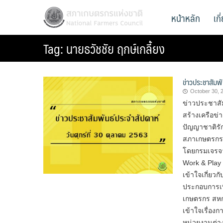
Skip
สภาเกษตรกรแห่งชาติ
หน้าหลัก
เก
National Farmers Council
to
content
Tag:
นายธวัชชัย ฤกษ์เกลี้ยง
ข่าวประชาสัมพั
October 30, 
ข่าวประชาสัม
สร้างเครือข
ปัญญาชาติรั
สภาเกษตรกรแห
โดยกรมเจรจาก
Work & Play 
เข้าใจเกี่ยว
ประกอบการเพ
เกษตรกร สหก
เข้าใจเรื่อง
หน่วยงานต่า