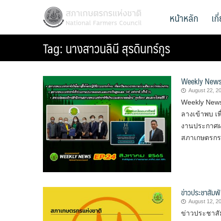
Skip
สภาเกษตรกรแห่งชาติ
หน้าหลัก
เก
National Farmers Council
to
content
Tag:
นางสาวนลินี สุรดินทร์กูร
Weekly News
August 22, 2
Weekly News
ลางเข้าพบ เ
งานประกาศผล
สภาเกษตรกรแ
ข่าวประชาสัมพั
August 12, 2
ข่าวประชาสัม