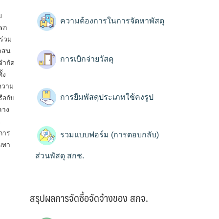
งาน
บ
ความต้องการในการจัดหาพัสดุ
ารก
ร่วม
ศาสน
การเบิกจ่ายวัสดุ
จำกัด
้ง
้ความ
การยืมพัสดุประเภทใช้คงรูป
ือกับ
ลาง
น
การ
รวมแบบฟอร์ม (การตอบกลับ)
ยทา
ส่วนพัสดุ สกช.
สรุปผลการจัดซื้อจัดจ้างของ สกจ.