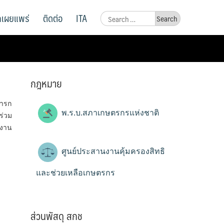
ูลเผยแพร่
ติดต่อ
ITA
Search
for:
กฎหมาย
การก
พ.ร.บ.สภาเกษตรกรแห่งชาติ
ร่วม
กงาน
ศูนย์ประสานงานคุ้มครองสิทธิ
และช่วยเหลือเกษตรกร
ส่วนพัสดุ สกช