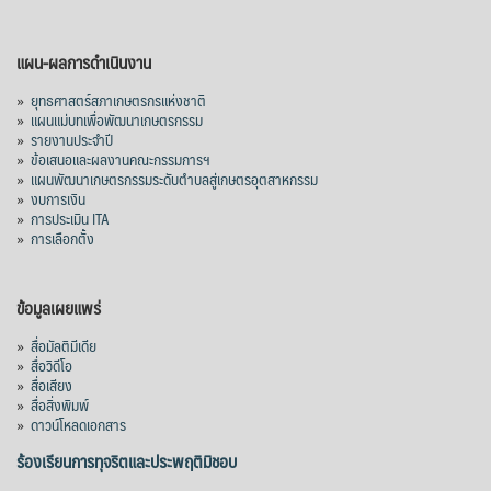
แผน-ผลการดำเนินงาน
»
ยุทธศาสตร์สภาเกษตรกรแห่งชาติ
»
แผนแม่บทเพื่อพัฒนาเกษตรกรรม
»
รายงานประจำปี
»
ข้อเสนอและผลงานคณะกรรมการฯ
»
แผนพัฒนาเกษตรกรรมระดับตำบลสู่เกษตรอุตสาหกรรม
»
งบการเงิน
»
การประเมิน ITA
»
การเลือกตั้ง
ข้อมูลเผยแพร่
»
สื่อมัลติมีเดีย
»
สื่อวิดีโอ
»
สื่อเสียง
»
สื่อสิ่งพิมพ์
»
ดาวน์โหลดเอกสาร
ร้องเรียนการทุจริตและประพฤติมิชอบ