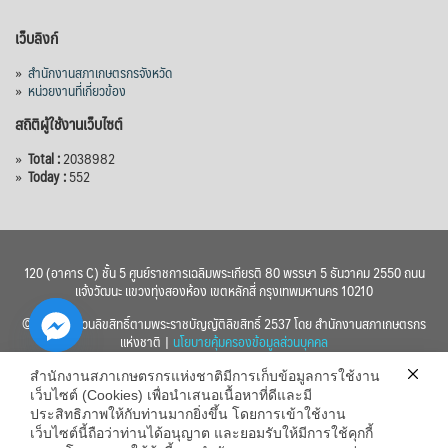
เว็บลิงก์
»
สำนักงานสภาเกษตรกรจังหวัด
»
หน่วยงานที่เกี่ยวข้อง
สถิติผู้ใช้งานเว็บไซต์
»
Total :
2038982
»
Today :
552
120 (อาคาร C) ชั้น 5 ศูนย์ราชการเฉลิมพระเกียรติ 80 พรรษา 5 ธันวาคม 2550 ถนน
แจ้งวัฒนะ แขวงทุ่งสองห้อง เขตหลักสี่ กรุงเทพมหานคร 10210
© 2560 สงวนลิขสิทธิ์ตามพระราชบัญญัติลิขสิทธิ์ 2537 โดย สำนักงานสภาเกษตรกร
แห่งชาติ |
นโยบายคุ้มครองข้อมูลส่วนบุคคล
สำนักงานสภาเกษตรกรแห่งชาติมีการเก็บข้อมูลการใช้งาน
เว็บไซต์ (Cookies) เพื่อนำเสนอเนื้อหาที่ดีและมี
ประสิทธิภาพให้กับท่านมากยิ่งขึ้น โดยการเข้าใช้งาน
เว็บไซต์นี้ถือว่าท่านได้อนุญาต และยอมรับให้มีการใช้คุกกี้