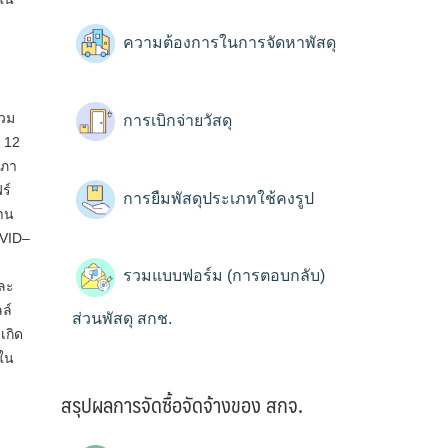
ความต้องการในการจัดหาพัสดุ
่วม
การเบิกจ่ายวัสดุ
 12
สภา
ร์
การยืมพัสดุประเภทใช้คงรูป
ลาน
OVID–
รวมแบบฟอร์ม (การตอบกลับ)
ละ
ล์
ส่วนพัสดุ สกช.
เกิด
่ใน
สรุปผลการจัดซื้อจัดจ้างของ สกจ.