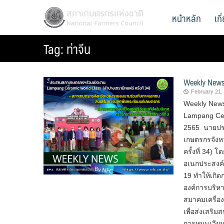
Skip
สภาเกษตรกรแห่งชาติ
หน้าหลัก
เก
National Farmers Council
to
content
Tag:
ท่าจีน
Weekly News ส
February 21,
Weekly News
Lampang Cera
2565 นายปร
เกษตรกรจังห
ครั้งที่ 34)
อเนกประสงค์
19 ทำให้เกิ
องค์การบริห
สมาคมเครื่อ
เพื่อส่งเสริม
การหมุนเวีย