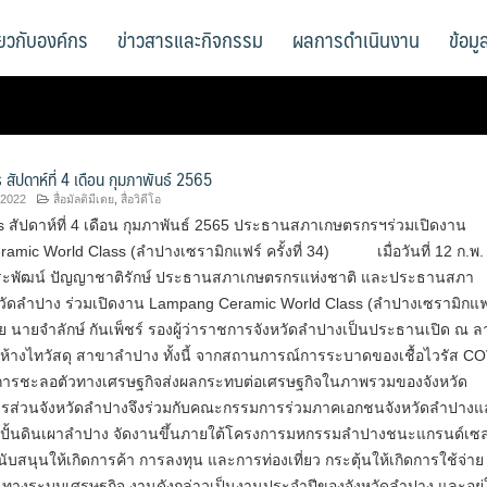
ี่ยวกับองค์กร
ข่าวสารและกิจกรรม
ผลการดำเนินงาน
ข้อม
ัปดาห์ที่ 4 เดือน กุมภาพันธ์ 2565
 2022
สื่อมัลติมีเดย
,
สื่อวิดีโอ
 สัปดาห์ที่ 4 เดือน กุมภาพันธ์ 2565 ประธานสภาเกษตรกรฯร่วมเปิดงาน
mic World Class (ลำปางเซรามิกแฟร์ ครั้งที่ 34) เมื่อวันที่ 12 ก.พ.
ะพัฒน์ ปัญญาชาติรักษ์ ประธานสภาเกษตรกรแห่งชาติ และประธานสภา
วัดลำปาง ร่วมเปิดงาน Lampang Ceramic World Class (ลำปางเซรามิกแฟ
 โดย นายจำลักษ์ กันเพ็ชร์ รองผู้ว่าราชการจังหวัดลำปางเป็นประธานเปิด ณ 
ห้างไทวัสดุ สาขาลำปาง ทั้งนี้ จากสถานการณ์การระบาดของเชื้อไวรัส C
ดการชะลอตัวทางเศรษฐกิจส่งผลกระทบต่อเศรษฐกิจในภาพรวมของจังหวัด
ารส่วนจังหวัดลำปางจึงร่วมกับคณะกรรมการร่วมภาคเอกชนจังหวัดลำปางแ
งปั้นดินเผาลำปาง จัดงานขึ้นภายใต้โครงการมหกรรมลำปางชนะแกรนด์เซล
สนับสนุนให้เกิดการค้า การลงทุน และการท่องเที่ยว กระตุ้นให้เกิดการใช้จ่าย 
นทางระบบเศรษฐกิจ งานดังกล่าวเป็นงานประจำปีของจังหวัดลำปาง และอยู