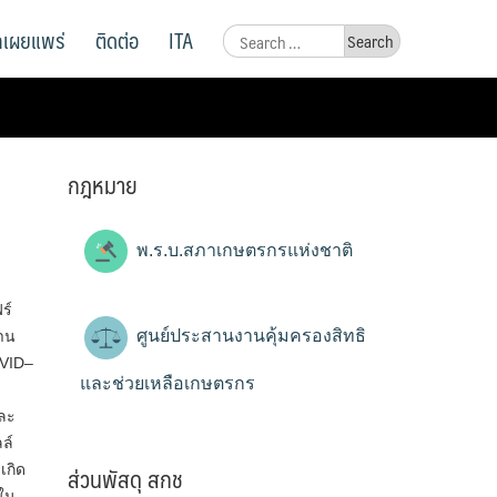
ูลเผยแพร่
ติดต่อ
ITA
Search
for:
กฎหมาย
พ.ร.บ.สภาเกษตรกรแห่งชาติ
ร์
ศูนย์ประสานงานคุ้มครองสิทธิ
ลาน
OVID–
และช่วยเหลือเกษตรกร
ละ
ล์
ส่วนพัสดุ สกช
เกิด
่ใน