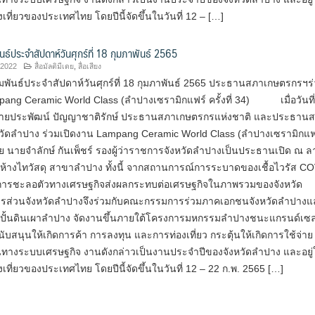
งเที่ยวของประเทศไทย โดยปีนี้จัดขึ้นในวันที่ 12 – […]
นธ์ประจำสัปดาห์วันศุกร์ที่ 18 กุมภาพันธ์ 2565
 2022
สื่อมัลติมีเดย
,
สื่อเสียง
พันธ์ประจำสัปดาห์วันศุกร์ที่ 18 กุมภาพันธ์ 2565 ประธานสภาเกษตรกรฯร
pang Ceramic World Class (ลำปางเซรามิกแฟร์ ครั้งที่ 34) เมื่อวันที่
นายประพัฒน์ ปัญญาชาติรักษ์ ประธานสภาเกษตรกรแห่งชาติ และประธาน
วัดลำปาง ร่วมเปิดงาน Lampang Ceramic World Class (ลำปางเซรามิกแฟ
 โดย นายจำลักษ์ กันเพ็ชร์ รองผู้ว่าราชการจังหวัดลำปางเป็นประธานเปิด ณ 
ห้างไทวัสดุ สาขาลำปาง ทั้งนี้ จากสถานการณ์การระบาดของเชื้อไวรัส C
ดการชะลอตัวทางเศรษฐกิจส่งผลกระทบต่อเศรษฐกิจในภาพรวมของจังหวัด
ารส่วนจังหวัดลำปางจึงร่วมกับคณะกรรมการร่วมภาคเอกชนจังหวัดลำปางแ
งปั้นดินเผาลำปาง จัดงานขึ้นภายใต้โครงการมหกรรมลำปางชนะแกรนด์เซล
สนับสนุนให้เกิดการค้า การลงทุน และการท่องเที่ยว กระตุ้นให้เกิดการใช้จ่าย 
นทางระบบเศรษฐกิจ งานดังกล่าวเป็นงานประจำปีของจังหวัดลำปาง และอยู
งเที่ยวของประเทศไทย โดยปีนี้จัดขึ้นในวันที่ 12 – 22 ก.พ. 2565 […]