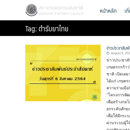
Skip
สภาเกษตรกรแห่งชาติ
หน้าหลัก
เก
National Farmers Council
to
content
Tag:
ตำรับยาไทย
ข่าวประชาสัมพั
August 6, 20
ข่าวประชาสัม
เกษตรกรก้าว
ชาติ เปิดเผย
ได้แก่ เกษต
ความร่วมมือ
“โครงการพั
เพื่อสร้างก
ยกระดับศักย
เพื่อให้มีก
ผ่านระบบผู้ใ
การพัฒนาธุร