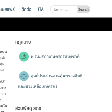
ูลเผยแพร่
ติดต่อ
ITA
Search
for:
กฎหมาย
.หนุน
พ.ร.บ.สภาเกษตรกรแห่งชาติ
ห่ง
ุ่ม
กลง
ศูนย์ประสานงานคุ้มครองสิทธิ
63”
และช่วยเหลือเกษตรกร
นการ
งการ
s
ส่วนพัสดุ สกช
่วมใน
รกร