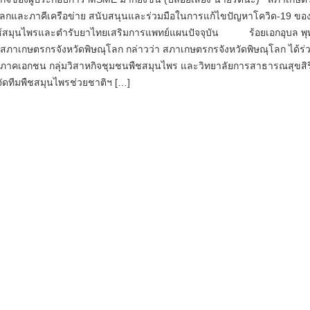
ุโลกและภาคีเครือข่าย สนับสนุนและร่วมมือในการแก้ไขปัญหาโควิด-19 ขอ
ช้สมุนไพรและตำรับยาไทยเสริมการแพทย์แผนปัจจุบัน ร้อยเอกอุบล พุ
สภาเกษตรกรจังหวัดพิษณุโลก กล่าวว่า สภาเกษตรกรจังหวัดพิษณุโลก ได้ร่
ภาคเอกชน กลุ่มวิสาหกิจชุมชนพืชสมุนไพร และวิทยาลัยการสาธารณสุขสิ
จัดทีมพืชสมุนไพรช่วยชาติฯ […]