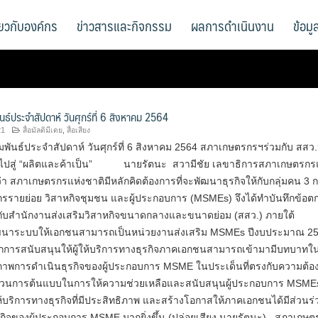
ี่ยวกับองค์กร
ข่าวสารและกิจกรรม
ผลการดำเนินงาน
ข้อม
นธ์ประจำสัปดาห์ วันศุกร์ที่ 6 สิงหาคม 2564
21
สื่อมัลติมีเดย
,
สื่อเสียง
พันธ์ประจำสัปดาห์ วันศุกร์ที่ 6 สิงหาคม 2564 สภาเกษตรกรฯร่วมกับ สสว
ไปสู่ “ผลิตและค้าเป็น” นายรัตนะ สวามีชัย เลขาธิการสภาเกษตรกรแ
ว่า สภาเกษตรกรแห่งชาติมีหลักคิดต้องการที่จะพัฒนาธุรกิจให้กับกลุ่มคน 3 กล
รกรรายย่อย วิสาหกิจชุมชน และผู้ประกอบการ (MSMEs) จึงได้ทำบันทึกข้อต
กับสำนักงานส่งเสริมวิสาหกิจขนาดกลางและขนาดย่อม (สสว.) ภายใต้
ฒนาระบบให้เอกชนสามารถเป็นหน่วยงานส่งเสริม MSMEs ปีงบประมาณ 25
ลไกการสนับสนุนให้ผู้ให้บริการทางธุรกิจภาคเอกชนสามารถเข้ามามีบทบาทใ
ภาพการดำเนินธุรกิจของผู้ประกอบการ MSME ในประเด็นที่ตรงกับความต้อ
ระบวนการต้นแบบในการให้ความช่วยเหลือและสนับสนุนผู้ประกอบการ MSME
ห้บริการทางธุรกิจที่มีประสิทธิภาพ และสร้างโอกาสให้ภาคเอกชนได้มีส่วนร
กิจของผู้ประกอบการ MSME มากยิ่งขึ้น (ปล่อยเสียง นายรัตนะ) สภาเกษต