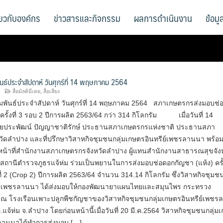
ี่ยวกับองค์กร
ข่าวสารและกิจกรรม
ผลการดำเนินงาน
ข้อม
ันธ์ประจำสัปดาห์ วันศุกร์ที่ 14 พฤษภาคม 2564
สื่อมัลติมีเดย
,
สื่อเสียง
มพันธ์ประจำสัปดาห์ วันศุกร์ที่ 14 พฤษภาคม 2564 สภาเกษตรกรส่งมอบช่
 ครั้งที่ 3 รอบ 2 ปีการผลิต 2563/64 กว่า 314 กิโลกรัม เมื่อวันที่ 14
ยประพัฒน์ ปัญญาชาติรักษ์ ประธานสภาเกษตรกรแห่งชาติ ประธานสภา
วัดลำปาง และที่ปรึกษาวิสาหกิจชุมชนกลุ่มเกษตรอินทรีย์เพชรลานนา พร้อม
าหน้าที่สำนักงานสภาเกษตรกรจังหวัดลำปาง ผู้แทนสำนักงานสาธารณสุขจัง
สถานีตำรวจภูธรแจ้ห่ม ร่วมเป็นพยานในการส่งมอบช่อดอกกัญชา (แห้ง) ครั้ง
่ 2 (Crop 2) ปีการผลิต 2563/64 จำนวน 314.14 กิโลกรัม ซึ่งวิสาหกิจชุมชน
ย์เพชรลานนา ได้ส่งมอบให้กองพัฒนายาแผนไทยและสมุนไพร กระทรวง
 โรงเรือนเพาะปลูกพืชกัญชาของวิสาหกิจชุมชนกลุ่มเกษตรอินทรีย์เพชร
.แจ้ห่ม จ.ลำปาง โดยก่อนหน้านี้เมื่อวันที่ 20 มี.ค.2564 วิสาหกิจชุมชนกลุ่ม
รลานนาได้ทำการส่งมอบ […]