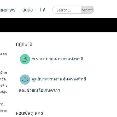
ูลเผยแพร่
ติดต่อ
ITA
Search
for:
กฎหมาย
อดอก
พ.ร.บ.สภาเกษตรกรแห่งชาติ
ด้วย
ศูนย์ประสานงานคุ้มครองสิทธิ
หวัด
ที่ 3
และช่วยเหลือเกษตรกร
กลุ่ม
ลาน
ส่วนพัสดุ สกช
เกษตร