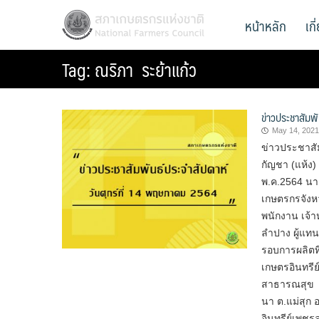
Skip
สภาเกษตรกรแห่งชาติ
หน้าหลัก
เก
National Farmers Council
to
content
Tag:
ณริภา ระย้าแก้ว
ข่าวประชาสัมพ
May 14, 2021
ข่าวประชาสั
กัญชา (แห้ง)
พ.ค.2564 นา
เกษตรกรจังห
พนักงาน เจ้
ลำปาง ผู้แทน
รอบการผลิตที
เกษตรอินทรี
สาธารณสุข ณ
นา ต.แม่สุก อ
อินทรีย์เพช