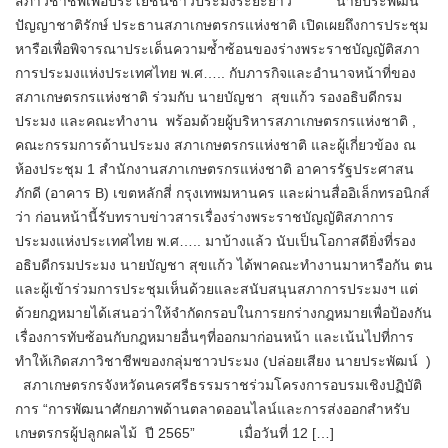
สภาวิชาชีพเพื่อประโยชน์ชาวประมงระยะยาว นายประพัฒน์
ปัญญาชาติรักษ์ ประธานสภาเกษตรกรแห่งชาติ เปิดเผยถึงการประชุม
หารือเพื่อพิจารณาประเด็นความซ้ำซ้อนของร่างพระราชบัญญัติสภา
การประมงแห่งประเทศไทย พ.ศ….. กับภารกิจและอำนาจหน้าที่ของ
สภาเกษตรกรแห่งชาติ ร่วมกับ นายบัญชา สุขแก้ว รองอธิบดีกรม
ประมง และคณะทำงาน พร้อมด้วยผู้บริหารสภาเกษตรกรแห่งชาติ ,
คณะกรรมการด้านประมง สภาเกษตรกรแห่งชาติ และผู้เกี่ยวข้อง ณ
ห้องประชุม 1 สำนักงานสภาเกษตรกรแห่งชาติ อาคารรัฐประศาสน
ภักดี (อาคาร B) เขตหลักสี่ กรุงเทพมหานคร และผ่านสื่ออิเล็กทรอนิกส์
ว่า ก่อนหน้านี้รับทราบข่าวสารเรื่องร่างพระราชบัญญัติสภาการ
ประมงแห่งประเทศไทย พ.ศ….. มาบ้างแล้ว นับเป็นโอกาสดียิ่งที่รอง
อธิบดีกรมประมง นายบัญชา สุขแก้ว ได้พาคณะทำงานมาหารือกัน ตน
และผู้เข้าร่วมการประชุมเห็นด้วยและสนับสนุนสภาการประมงฯ แต่
ด้วยกฎหมายได้เสนอว่าให้จำกัดกรอบในการยกร่างกฎหมายเพื่อป้องกัน
เรื่องการทับซ้อนกับกฎหมายอื่นๆที่ออกมาก่อนหน้า และเน้นไปที่การ
ทำให้เกิดสภาวิชาชีพของกลุ่มชาวประมง (ปล่อยเสียง นายประพัฒน์ )
สภาเกษตรกรจังหวัดนครศรีธรรมราชร่วมโครงการอบรมเชิงปฏิบัติ
การ “การพัฒนาศักยภาพด้านตลาดออนไลน์และการส่งออกสำหรับ
เกษตรกรผู้ปลูกผลไม้ ปี 2565” เมื่อวันที่ 12 […]