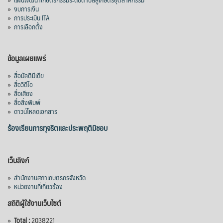
»
งบการเงิน
»
การประเมิน ITA
»
การเลือกตั้ง
ข้อมูลเผยแพร่
»
สื่อมัลติมีเดีย
»
สื่อวิดีโอ
»
สื่อเสียง
»
สื่อสิ่งพิมพ์
»
ดาวน์โหลดเอกสาร
ร้องเรียนการทุจริตและประพฤติมิชอบ
เว็บลิงก์
»
สำนักงานสภาเกษตรกรจังหวัด
»
หน่วยงานที่เกี่ยวข้อง
สถิติผู้ใช้งานเว็บไซต์
»
Total :
2038221